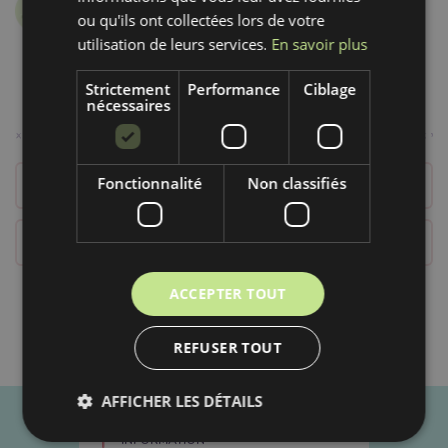
Bubulákovo
ou qu'ils ont collectées lors de votre
27.07.2022
utilisation de leurs services.
En savoir plus
Strictement
Performance
Ciblage
nécessaires
Fonctionnalité
Non classifiés
BUBUNEWS
DÉTAILS DU TISSU
ACCEPTER TOUT
REFUSER TOUT
AFFICHER LES DÉTAILS
+
INFORMATION