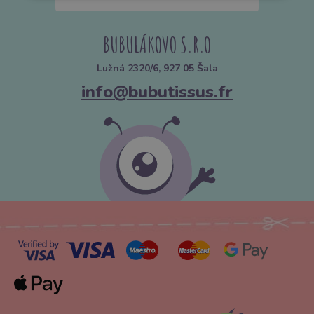
BUBULÁKOVO S.R.O
Lužná 2320/6, 927 05 Šala
info@bubutissus.fr