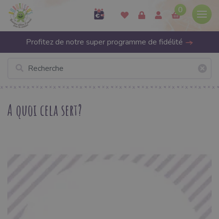
0
Profitez de notre super programme de fidélité
A quoi cela sert?