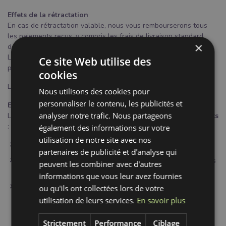
Effets de la rétractation
En cas de rétractation valable, nous vous rembourserons tous
les paiements reçus, y compris les frais de livraison standard,
×
dans un délai de 14 jours.
Le remboursement sera effectué par le même moyen de
Ce site Web utilise des
paiement que celui utilisé lors de l'achat, sauf accord contraire.
cookies
Les frais de retour sont à votre charge.
Nous utilisons des cookies pour
personnaliser le contenu, les publicités et
Exceptions
analyser notre trafic. Nous partageons
Le droit de rétractation
ne s’applique pas aux produits suivants
:
également des informations sur votre
utilisation de notre site avec nos
tissus coupés à la demande du client (au mètre) ;
partenaires de publicité et d'analyse qui
produits ouverts ne pouvant être revendus pour des raisons
peuvent les combiner avec d'autres
d’hygiène ;
informations que vous leur avez fournies
produits personnalisés.
ou qu'ils ont collectées lors de votre
utilisation de leurs services.
En savoir plus
📄 Formulaire de rétractation
Strictement
Performance
Ciblage