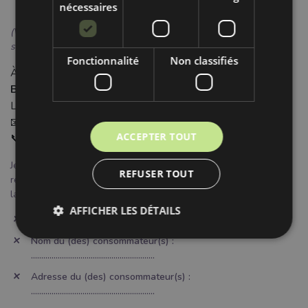
nécessaires
(Veuillez compléter et renvoyer ce formulaire uniquement si vous
souhaitez vous rétracter du contrat)
Fonctionnalité
Non classifiés
À l’attention de :
Bubulákovo s.r.o.
Lužná 2320/6, Šaľa, 927 05
📧
info@bubutissus.fr
ACCEPTER TOUT
📞 +421 905 383 904
Je/nous (*) vous notifie/notifions (*) par la présente ma/notre (*)
REFUSER TOUT
rétractation du contrat portant sur la vente du bien (*) / ou pour
la prestation de service (*) ci-dessous :
AFFICHER LES DÉTAILS
Commandé le (*) / Reçu le (*) : ............................................................
Nom du (des) consommateur(s) :
............................................................
Adresse du (des) consommateur(s) :
............................................................