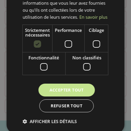
COMMERCE DE GROS
informations que vous leur avez fournies
ou qu'ils ont collectées lors de votre
utilisation de leurs services.
En savoir plus
FORMULAIRE DE RÉSILIATION
Strictement
Performance
Ciblage
RÉGLES GÉNÉRALES RELATIVES À L'EXERCICE
nécessaires
DU DROIT DE RETRAIT DU CONTRACT D'ACHAT
Fonctionnalité
Non classifiés
CONDITIONS D'UTILISATION DE LA CARTE
CADEAU
CHANGER VOTRE DÉCISION DE
CONSERVATION DES COOKIES
ACCEPTER TOUT
REFUSER TOUT
PROGRAMME DE FIDÉLITÉ
AFFICHER LES DÉTAILS