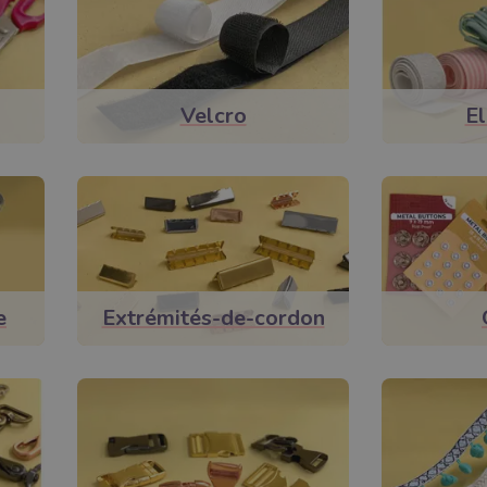
Velcro
El
e
Extrémités-de-cordon