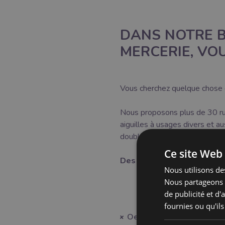
DANS NOTRE B
MERCERIE, VO
Vous cherchez quelque chose d
Nous proposons plus de 30 ruba
aiguilles à usages divers et a
doubles aiguilles.
Ce site Web 
Des outils pratiques comm
Nous utilisons des
Nous partageons é
de publicité et d
fournies ou qu'ils
Oeillets et Boucles