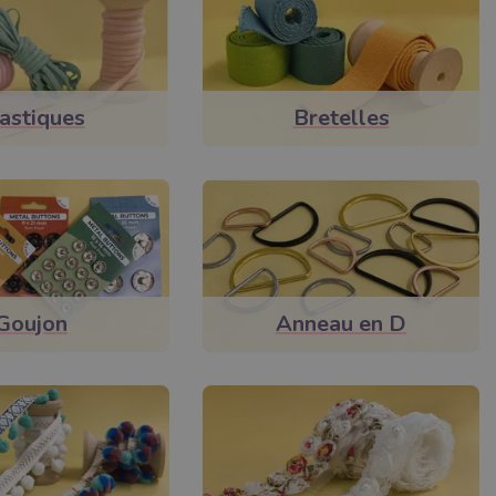
astiques
Bretelles
Goujon
Anneau en D