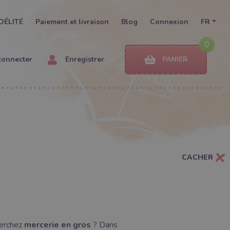
DÉLITÉ
Paiement et livraison
Blog
Connexion
FR
0
connecter
Enregistrer
PANIER
CACHER
herchez
mercerie en gros
? Dans