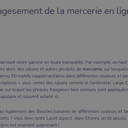
agesement de la mercerie en li
arcourir notre gamme en toute tranquillité. Par exemple, en haut 
rez alors des rubans et autres produits de
mercerie
, sur lesquel
verrez 50 motifs supplémentaires dans différentes couleurs et l
scriptions », vous verrez des rubans comme le Centimeter Large 
an, sur lequel les phrases françaises bien connues sont appliqué
pulaire et souvent acheté ici.
ez également des Boucles bananes de différentes couleurs et taill
oints ? Voici donc notre Lacet aspect daim Stones, un hit absolu
é/prix est vraiment surprenant !