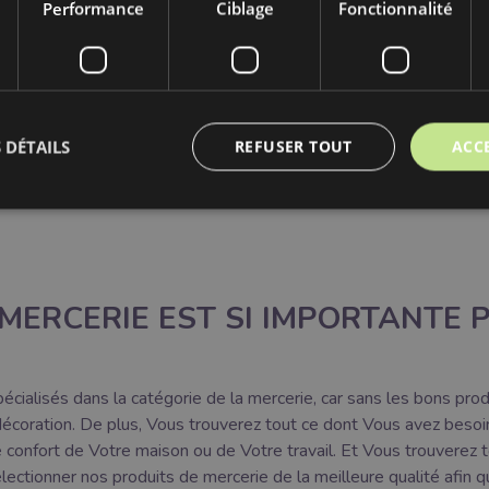
Performance
Ciblage
Fonctionnalité
Pince coupante sur la peau et tcr.
ilement tout ce que vous aimeriez acheter chez Mercerie en ligne!
 DÉTAILS
REFUSER TOUT
ACC
MERCERIE EST SI IMPORTANTE
alisés dans la catégorie de la mercerie, car sans les bons produ
décoration. De plus, Vous trouverez tout ce dont Vous avez beso
confort de Votre maison ou de Votre travail. Et Vous trouverez t
ctionner nos produits de mercerie de la meilleure qualité afin qu