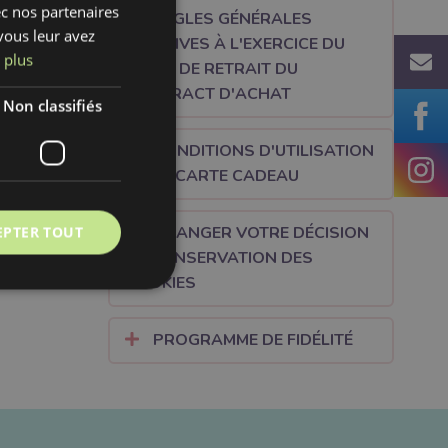
ec nos partenaires
RÉGLES GÉNÉRALES
vous leur avez
RELATIVES À L'EXERCICE DU
 plus
DROIT DE RETRAIT DU
formerons
CONTRACT D'ACHAT
Non classifiés
de dans
CONDITIONS D'UTILISATION
DE LA CARTE CADEAU
EPTER TOUT
CHANGER VOTRE DÉCISION
DE CONSERVATION DES
COOKIES
PROGRAMME DE FIDÉLITÉ