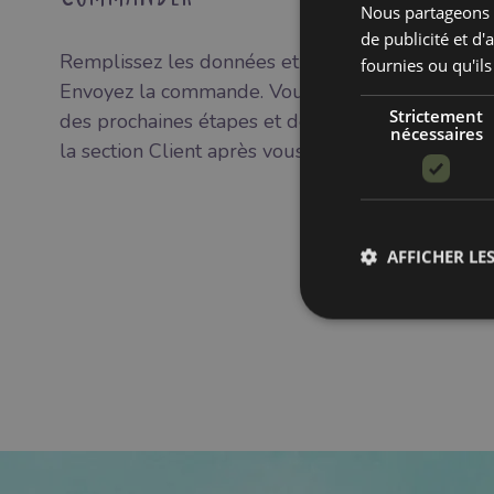
Nous partageons é
de publicité et d
Remplissez les données et n'oubliez pas de confi
fournies ou qu'ils
Envoyez la commande. Vous recevrez un e-mail 
Strictement
des prochaines étapes et de l'état de la comma
nécessaires
la section Client après vous être connecté.
AFFICHER LES