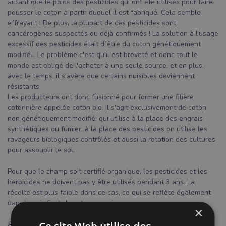
autant que le poids des pesticides qui ont été utilisés pour faire
pousser le coton à partir duquel il est fabriqué. Cela semble
effrayant ! De plus, la plupart de ces pesticides sont
cancérogènes suspectés ou déjà confirmés ! La solution à l'usage
excessif des pesticides était d´être du coton génétiquement
modifié... Le problème c'est qu'il est breveté et donc tout le
monde est obligé de l'acheter à une seule source, et en plus,
avec le temps, il s'avère que certains nuisibles deviennent
résistants.
Les producteurs ont donc fusionné pour former une filière
cotonnière appelée coton bio. Il s'agit exclusivement de coton
non génétiquement modifié, qui utilise à la place des engrais
synthétiques du fumier, à la place des pesticides on utilise les
ravageurs biologiques contrôlés et aussi la rotation des cultures
pour assouplir le sol.
Pour que le champ soit certifié organique, les pesticides et les
herbicides ne doivent pas y être utilisés pendant 3 ans. La
récolte est plus faible dans ce cas, ce qui se reflète également
dans le prix final du coton organique.
×
Ainsi, certaines entreprises mélangent le coton organique et