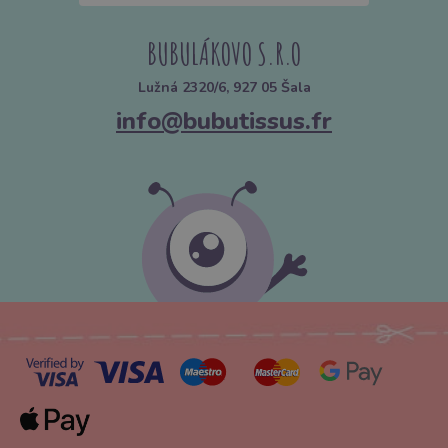
BUBULÁKOVO S.R.O
Lužná 2320/6, 927 05 Šala
info@bubutissus.fr