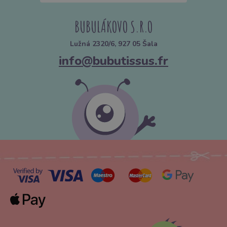
BUBULÁKOVO S.R.O
Lužná 2320/6, 927 05 Šala
info@bubutissus.fr