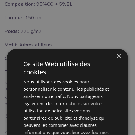
Composition:
95%CO + 5%EL
Largeur:
150 cm
Poids:
225 g/m2
Motif:
Arbres et fleurs
×
Couleur:
multicolore
Ce site Web utilise des
cookies
Traitement:
Nous utilisons des cookies pour
U
ne pas sécher à machine
personnaliser le contenu, les publicités et
analyser notre trafic. Nous partageons
H
Blanchiment interdit
également des informations sur votre
utilisation de notre site avec nos
Cette notification doit être désactivée pour:
3
A
coagulation 5-10%
partenaires de publicité et d'analyse qui
peuvent les combiner avec d'autres
D
repassage fer froid (110°C)
informations que vous leur avez fournies