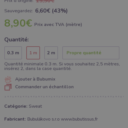
15,50€
Prix ​​d'origine:
6,60€ (43%)
Sauvegardez:
8,90€
Prix ​​avec TVA (mètre)
Quantité:
0.3 m
1 m
2 m
Quantité minimale 0.3 m. Si vous souhaitez 2,5 mètres,
insérez 2, dans la case quantité.
Ajouter à Bubumix
Commander un échantillon
Catégorie:
Sweat
Fabricant:
Bubulákovo s.r.o www.bubutissus,fr