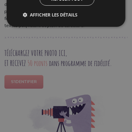
d'entretien et résiste bien à l'usure quotidienne. Il est idéal
pour les projets créatifs, offrant des résultats uniques,
AFFICHER LES DÉTAILS
fonctionnels et durables. Donnez vie à vos idées avec ce
textile polyvalent et plein de caractère.
TÉLÉCHARGEZ VOTRE PHOTO ICI,
ET RECEVEZ
50 points
dans programme de fidélité.
S'IDENTIFIER