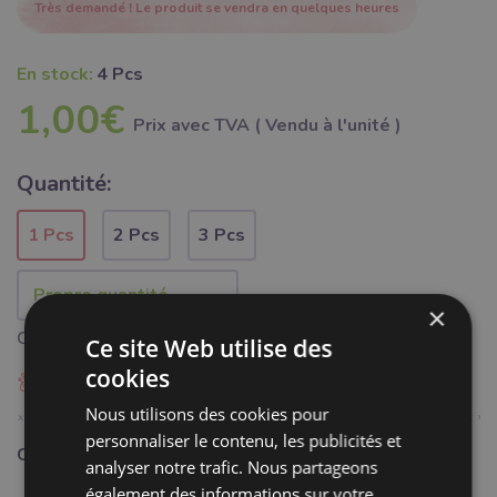
Très demandé ! Le produit se vendra en quelques heures
En stock:
4 Pcs
1,00€
Prix ​​avec TVA ( Vendu à l'unité )
Quantité:
1 Pcs
2 Pcs
3 Pcs
×
Quantité minimale 1 pièce
Ce site Web utilise des
cookies
Ajouter à Bubumix
Nous utilisons des cookies pour
personnaliser le contenu, les publicités et
Catégorie:
Mercerie
analyser notre trafic. Nous partageons
également des informations sur votre