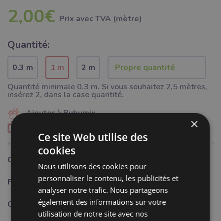
2,00€
Prix ​​avec TVA (mètre)
Quantité:
0.3 m
1 m
2 m
Quantité minimale 0.3 m. Si vous souhaitez 2,5 mètres,
insérez 2, dans la case quantité.
Ajouter à Bubumix
×
Commander un échantillon
Ce site Web utilise des
cookies
Catégorie:
Mercerie
Nous utilisons des cookies pour
personnaliser le contenu, les publicités et
Fabricant:
Bubulákovo s.r.o www.bubutissus,fr
analyser notre trafic. Nous partageons
également des informations sur votre
Composition:
95%CO + 5%EL
utilisation de notre site avec nos