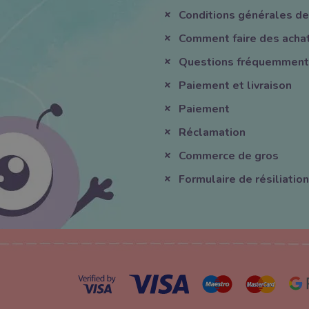
Conditions générales de
Comment faire des acha
Questions fréquemment
Paiement et livraison
Paiement
Réclamation
Commerce de gros
Formulaire de résiliation