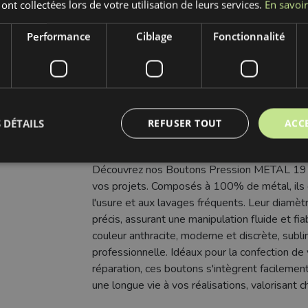
 ont collectées lors de votre utilisation de leurs services.
En savoir
Performance
Ciblage
Fonctionnalité
Catégorie:
Mercerie
Fabricant:
Bubulákovo s.r.o www.bubutissus,
Composition:
100% METAL
 DÉTAILS
REFUSER TOUT
ACC
Découvrez nos Boutons Pression METAL 19 m
vos projets. Composés à 100% de métal, ils ga
l'usure et aux lavages fréquents. Leur diamètr
précis, assurant une manipulation fluide et fia
couleur anthracite, moderne et discrète, subli
professionnelle. Idéaux pour la confection de
réparation, ces boutons s'intègrent facilemen
une longue vie à vos réalisations, valorisant c