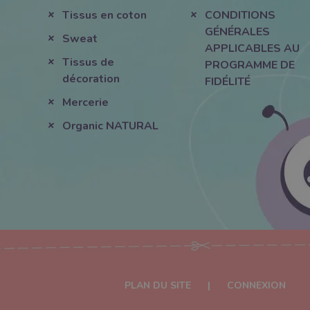
Tissus en coton
CONDITIONS
GÉNÉRALES
Sweat
APPLICABLES AU
Tissus de
PROGRAMME DE
décoration
FIDÉLITÉ
Mercerie
Organic NATURAL
PLAN DU SITE
|
CONNEXION