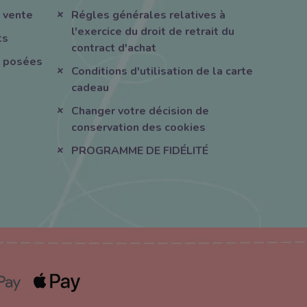
 vente
Régles générales relatives à
l'exercice du droit de retrait du
ts
contract d'achat
 posées
Conditions d'utilisation de la carte
cadeau
Changer votre décision de
conservation des cookies
PROGRAMME DE FIDÉLITÉ