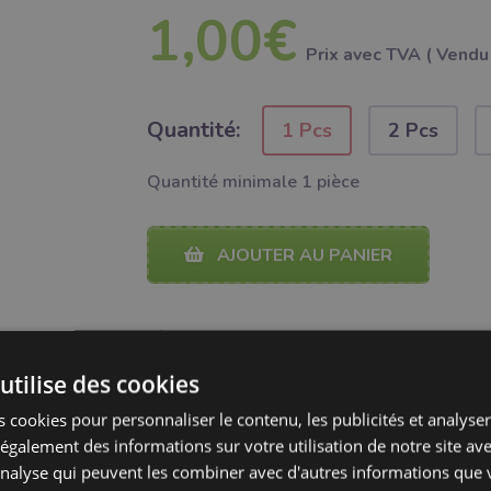
1,00€
Prix ​​avec TVA ( Vendu 
Quantité:
1 Pcs
2 Pcs
Quantité minimale 1 pièce
AJOUTER AU PANIER
Ajouter à Bubumix
utilise des cookies
 cookies pour personnaliser le contenu, les publicités et analyser 
galement des informations sur votre utilisation de notre site av
PARTAGER
PARTAGER
'analyse qui peuvent les combiner avec d'autres informations que 