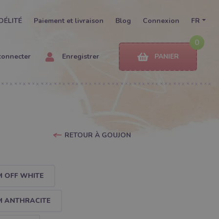
DÉLITÉ
Paiement et livraison
Blog
Connexion
FR
0
connecter
Enregistrer
PANIER
RETOUR À GOUJON
M OFF WHITE
M ANTHRACITE