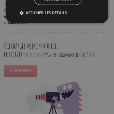
idéal pour donner vie à des accessoires de mode, des
éléments de décoration ou des œuvres d'art uniques,
AFFICHER LES DÉTAILS
apportant une explosion de couleur et de personnalité à
chaque pièce.
TÉLÉCHARGEZ VOTRE PHOTO ICI,
ET RECEVEZ
50 points
dans programme de fidélité.
S'IDENTIFIER