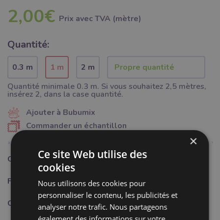
2,00€
Prix ​​avec TVA (mètre)
Quantité:
0.3 m
1 m
2 m
Quantité minimale 0.3 m. Si vous souhaitez 2,5 mètres,
insérez 2, dans la case quantité.
Ajouter à Bubumix
Commander un échantillon
×
Ce site Web utilise des
Catégorie:
Mercerie
cookies
Fabricant:
Bubulákovo s.r.o www.bubutissus,fr
Nous utilisons des cookies pour
personnaliser le contenu, les publicités et
Composition:
100%PES
analyser notre trafic. Nous partageons
également des informations sur votre