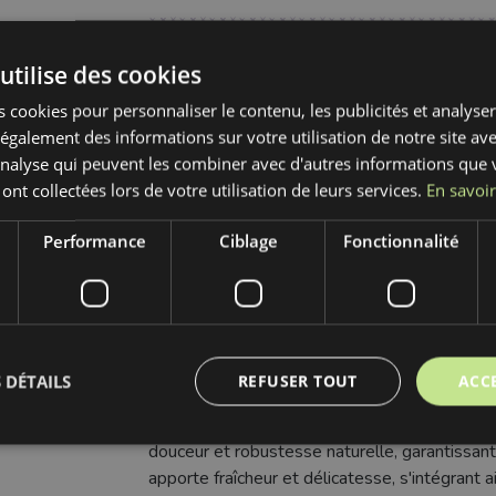
Catégorie:
Mercerie
utilise des cookies
 cookies pour personnaliser le contenu, les publicités et analyser 
Fabricant:
Bubulákovo s.r.o www.bubutissus,
galement des informations sur votre utilisation de notre site av
'analyse qui peuvent les combiner avec d'autres informations que 
Composition:
100%CO
 ont collectées lors de votre utilisation de leurs services.
En savoir
Largeur:
1.3 cm
Performance
Ciblage
Fonctionnalité
Motif:
Uni
Couleur:
bleu
 DÉTAILS
REFUSER TOUT
ACC
Découvrez le Cordon coton tubulaire plat 13
douceur et robustesse naturelle, garantissant d
apporte fraîcheur et délicatesse, s'intégrant 