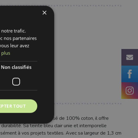
×
notre trafic.
fr
ec nos partenaires
vous leur avez
 plus
Non classifiés
EPTER TOUT
 mm en baby blue. Composé de 100% coton, il offre
urabilité. Sa teinte bleu clair unie et intemporelle
aisément à vos projets textiles. Avec sa largeur de 1,3 cm