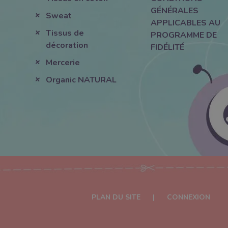
GÉNÉRALES
Sweat
APPLICABLES AU
Tissus de
PROGRAMME DE
décoration
FIDÉLITÉ
Mercerie
Organic NATURAL
PLAN DU SITE
|
CONNEXION