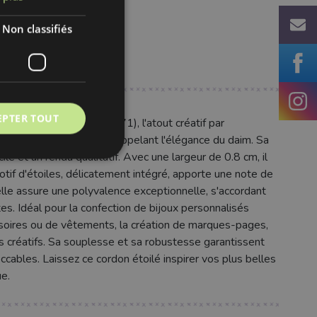
Non classifiés
EPTER TOUT
 étoiles gris (SKU 42771), l'atout créatif par
aspect doux et velouté, rappelant l'élégance du daim. Sa
le et un rendu qualitatif. Avec une largeur de 0.8 cm, il
tif d'étoiles, délicatement intégré, apporte une note de
lle assure une polyvalence exceptionnelle, s'accordant
s. Idéal pour la confection de bijoux personnalisés
essoires ou de vêtements, la création de marques-pages,
rs créatifs. Sa souplesse et sa robustesse garantissent
eccables. Laissez ce cordon étoilé inspirer vos plus belles
e.