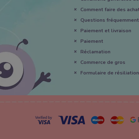
Comment faire des acha
Questions fréquemment
Paiement et livraison
Paiement
Réclamation
Commerce de gros
Formulaire de résiliation