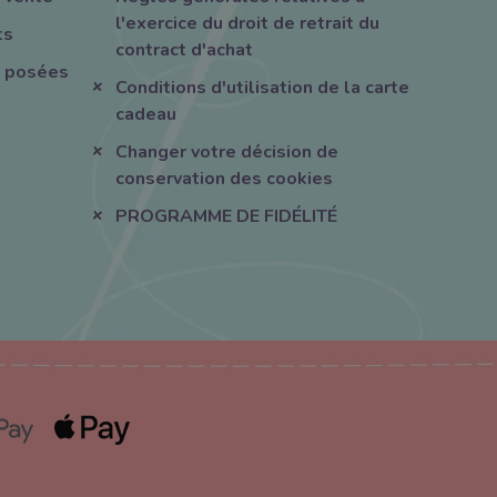
l'exercice du droit de retrait du
ts
contract d'achat
 posées
Conditions d'utilisation de la carte
cadeau
Changer votre décision de
conservation des cookies
PROGRAMME DE FIDÉLITÉ