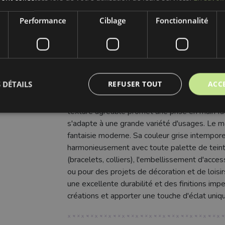
Motif:
Étoiles
Performance
Ciblage
Fonctionnalité
Couleur:
gris
 DÉTAILS
REFUSER TOUT
ACC
Découvrez notre magnifique Cordon en suédine
excellence. Ce cordon raffiné séduit par son 
texture agréable promet une prise en main faci
s'adapte à une grande variété d'usages. Le mo
fantaisie moderne. Sa couleur grise intempore
harmonieusement avec toute palette de teinte
(bracelets, colliers), l'embellissement d'acc
ou pour des projets de décoration et de loisi
une excellente durabilité et des finitions imp
créations et apporter une touche d'éclat uniqu