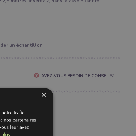
 2,5 mètres, insérez 2, dans la case quantité.
er un échantillon
AVEZ-VOUS BESOIN DE CONSEILS?
×
notre trafic.
fr
ec nos partenaires
vous leur avez
 plus