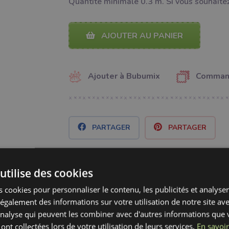
Quantité minimale 0.3 m. Si vous souhaitez
AJOUTER AU PANIER
Ajouter à Bubumix
Command
PARTAGER
PARTAGER
utilise des cookies
Catégorie:
Mercerie
 cookies pour personnaliser le contenu, les publicités et analyser 
Fabricant:
Bubulákovo s.r.o www.bubutissus,
galement des informations sur votre utilisation de notre site av
'analyse qui peuvent les combiner avec d'autres informations que 
Largeur:
0.8 cm
 ont collectées lors de votre utilisation de leurs services.
En savoir