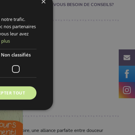
×
AVEZ-VOUS BESOIN DE CONSEILS?
notre trafic.
ec nos partenaires
vous leur avez
 plus
fr
Non classifiés
EPTER TOUT
stique noire, une alliance parfaite entre douceur