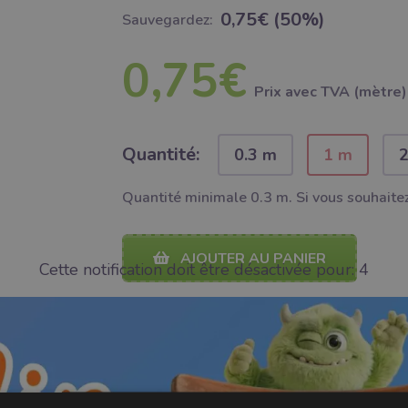
0,75€ (50%)
Sauvegardez:
0,75€
Prix ​​avec TVA (mètre)
Quantité:
0.3 m
1 m
Quantité minimale 0.3 m. Si vous souhaitez
AJOUTER AU PANIER
Cette notification doit être désactivée pour:
4
Ajouter à Bubumix
Command