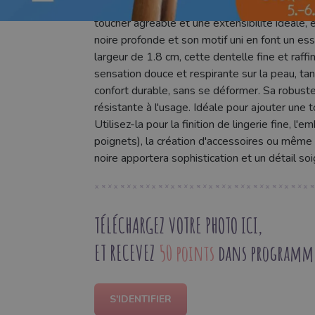
naturelle et souplesse. Composée de 95% de 
toucher agréable et une extensibilité idéale,
noire profonde et son motif uni en font un es
largeur de 1.8 cm, cette dentelle fine et raf
sensation douce et respirante sur la peau, tan
confort durable, sans se déformer. Sa robustess
résistante à l'usage. Idéale pour ajouter une 
Utilisez-la pour la finition de lingerie fine, 
poignets), la création d'accessoires ou même 
noire apportera sophistication et un détail so
TÉLÉCHARGEZ VOTRE PHOTO ICI,
ET RECEVEZ
50 points
dans programme 
S'IDENTIFIER