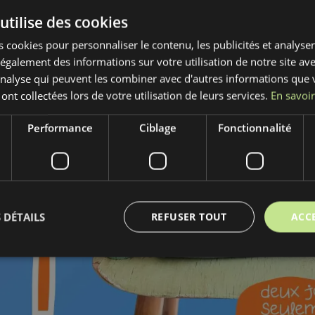
PARTAGER
PARTAGER
utilise des cookies
 cookies pour personnaliser le contenu, les publicités et analyser 
galement des informations sur votre utilisation de notre site av
Catégorie:
Mercerie
'analyse qui peuvent les combiner avec d'autres informations que 
 ont collectées lors de votre utilisation de leurs services.
En savoir
Fabricant:
Bubulákovo s.r.o www.bubutissus,
Performance
Ciblage
Fonctionnalité
Composition:
95%CO + 5%EL
Largeur:
1.8 cm
Motif:
Uni
 DÉTAILS
REFUSER TOUT
ACC
Couleur:
noire
Découvrez notre superbe Dentelle de coton éla