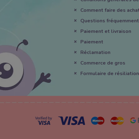
Comment faire des acha
Questions fréquemment
Paiement et livraison
Paiement
Réclamation
Commerce de gros
Formulaire de résiliation