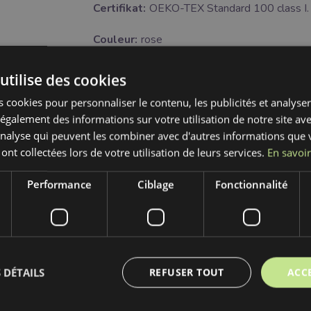
Certifikat:
OEKO-TEX Standard 100 class I.
Couleur:
rose
Traitement:
utilise des cookies
U
 cookies pour personnaliser le contenu, les publicités et analyser 
ne pas sécher à machine
galement des informations sur votre utilisation de notre site av
H
'analyse qui peuvent les combiner avec d'autres informations que 
Blanchiment interdit
 ont collectées lors de votre utilisation de leurs services.
En savoir
K
nettoyage à sec interdit
Performance
Ciblage
Fonctionnalité
g
lavage à 30°C
C
ne pas repasser
 DÉTAILS
REFUSER TOUT
ACC