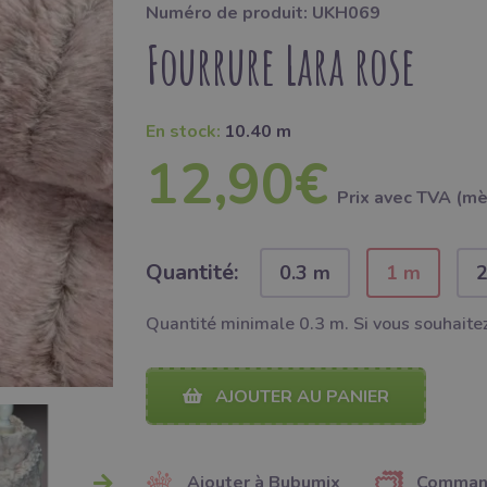
Numéro de produit: UKH069
Fourrure Lara rose
En stock:
10.40 m
12,90€
Prix ​​avec TVA (m
Quantité:
0.3 m
1 m
Quantité minimale 0.3 m. Si vous souhaitez
AJOUTER AU PANIER
Ajouter à Bubumix
Command