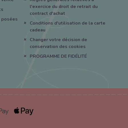
l'exercice du droit de retrait du
ts
contract d'achat
 posées
Conditions d'utilisation de la carte
cadeau
Changer votre décision de
conservation des cookies
PROGRAMME DE FIDÉLITÉ