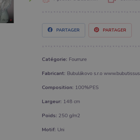
PARTAGER
PARTAGER
Catégorie:
Fourrure
Fabricant:
Bubulákovo s.r.o www.bubutissus,
Composition:
100%PES
Largeur:
148 cm
Poids:
250 g/m2
Motif:
Uni