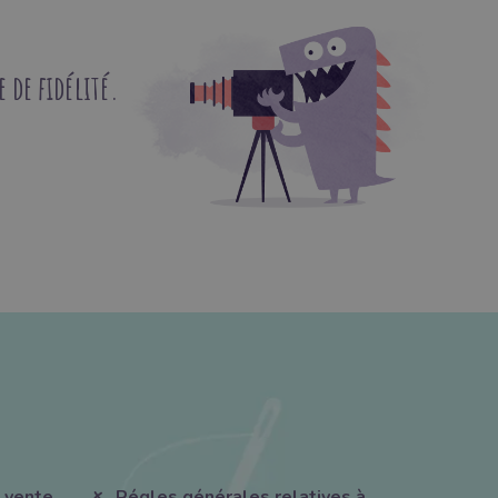
de fidélité.
 vente
Régles générales relatives à