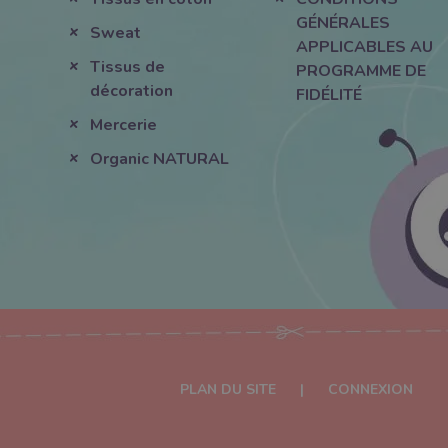
GÉNÉRALES
Sweat
APPLICABLES AU
Tissus de
PROGRAMME DE
décoration
FIDÉLITÉ
Mercerie
Organic NATURAL
PLAN DU SITE
|
CONNEXION