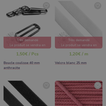
Très demandé
Très demandé
Le produit se vendra en
Le produit se vendra en
quelques heures
quelques heures
1,50€ / Pcs
1,20€ / m
Boucle coulisse 40 mm
Velcro blanc 25 mm
anthracite