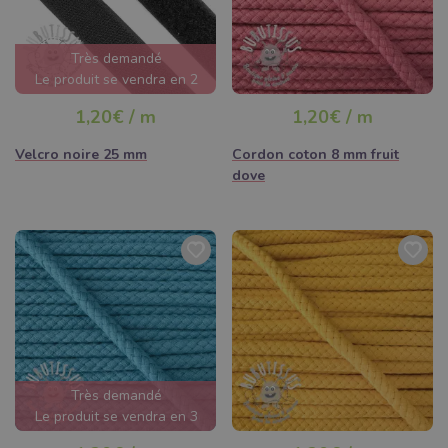
Très demandé
Le produit se vendra en 2
jours
1,20€ / m
1,20€ / m
Velcro noire 25 mm
Cordon coton 8 mm fruit
dove
Très demandé
Le produit se vendra en 3
jours