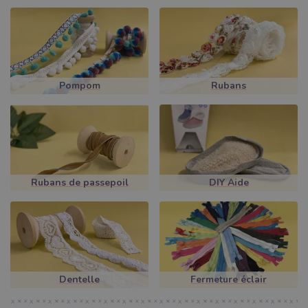
Veuillez prendre le temps de parcourir notre gamme en toute
tranquillité. Par exemple, en haut de la page, vous pouvez cliquer
sur la colonne Etoiles et vous verrez alors des rubans et autres
produits de
mercerie
, sur lesquels des motifs d'étoiles sont
appliqués. Dans ce cas, vous verrez 50 motifs supplémentaires
dans différentes couleurs et largeurs en même temps. Aussi, par
Pompom
Rubans
exemple, sous « Lettres et inscriptions », vous verrez des rubans
comme le Centimeter Large Cotton Ruban, notre plus populaire
ruban, ou le Merci Cotton Ruban, sur lequel les phrases
françaises bien connues sont appliquées. Vous trouverez
également le ruban Farbenmix Music Band populaire et souvent
acheté ici.
Rubans de passepoil
DIY Aide
Dans notre offre, vous trouverez également des Boucles
bananes de différentes couleurs et tailles. Ou devrait-il s'agir de
quelque chose de décoratif avec des points ? Voici donc notre
Lacet aspect daim Stones, un hit absolu, que vous trouverez
dans plus de 12 coloris et le rapport qualité/prix est vraiment
surprenant !
Dentelle
Fermeture éclair
DANS NOTRE BOUTIQUE EN