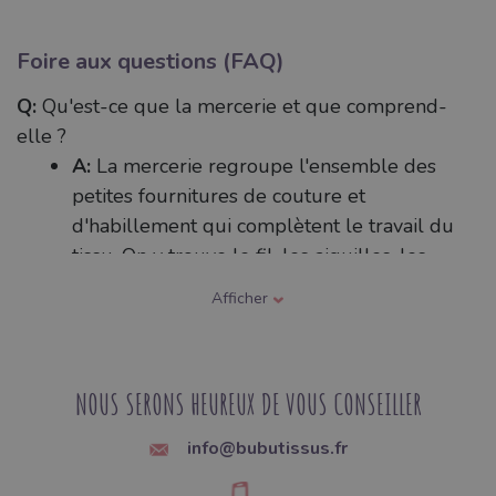
Foire aux questions (FAQ)
Q:
Qu'est-ce que la mercerie et que comprend-
elle ?
A:
La mercerie regroupe l'ensemble des
petites fournitures de couture et
d'habillement qui complètent le travail du
tissu. On y trouve le fil, les aiguilles, les
fermetures éclair, les boutons, les boutons-
Afficher
pression, les crochets, les élastiques, les
rubans, les biais, les bandes auto-
agrippantes (velcro) ainsi que divers
NOUS SERONS HEUREUX DE VOUS CONSEILLER
éléments décoratifs. Ce sont ces accessoires
qui maintiennent le vêtement assemblé et
info@bubutissus.fr
assurent sa fermeture ou sa finition.