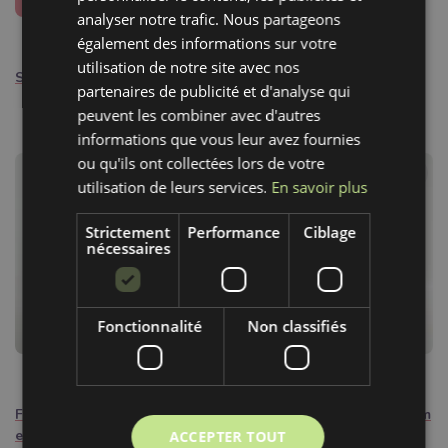
Le produit se vendra en 2
analyser notre trafic. Nous partageons
jours
1,80€ / m
5,00€ / Pcs
également des informations sur votre
utilisation de notre site avec nos
Sangle coton 4 cm dark blue
Boucle banane métal 25 mm
partenaires de publicité et d'analyse qui
anthracite
peuvent les combiner avec d'autres
informations que vous leur avez fournies
ou qu'ils ont collectées lors de votre
utilisation de leurs services.
En savoir plus
Strictement
Performance
Ciblage
nécessaires
Fonctionnalité
Non classifiés
1,80€ / Pcs
1,80€ / Pcs
Fil a coudre Overlock 2700 m
Fil a coudre Overlock 2700 m
ecru
aubergine
ACCEPTER TOUT