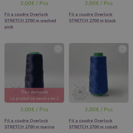
Stylo marqueur lavable à l'eau
3,00€ / Pcs
3,00€ / Pcs
Papier découpable
Boîte à bobines
Fil a coudre Overlock
Fil a coudre Overlock
Pince coupante sur la peau et tcr.
STRETCH 2700 m washed
STRETCH 2700 m black
pink
Chez nous, vous trouverez facilement tout ce que vous aimeriez
acheter chez Mercerie en ligne!
POURQUOI LA MERCERIE EST
SI IMPORTANTE POUR NOUS
Très demandé
Le produit se vendra en 2
jours
3,00€ / Pcs
3,00€ / Pcs
Nous nous sommes surtout spécialisés dans la catégorie de la
mercerie, car sans les bons produits Vous n'irez pas loin dans le
Fil a coudre Overlock
Fil a coudre Overlock
domaine de la mode et de la décoration. De plus, Vous trouverez
STRETCH 2700 m marine
STRETCH 2700 m cobalt
tout ce dont Vous avez besoin assez rapidement et Vous pouvez