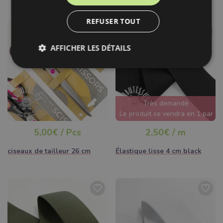
REFUSER TOUT
AFFICHER LES DÉTAILS
Très demandé
Le produit se vendra en 1 par
jour
5,00€ / Pcs
2,50€ / m
ciseaux de tailleur 26 cm
Élastique lisse 4 cm black