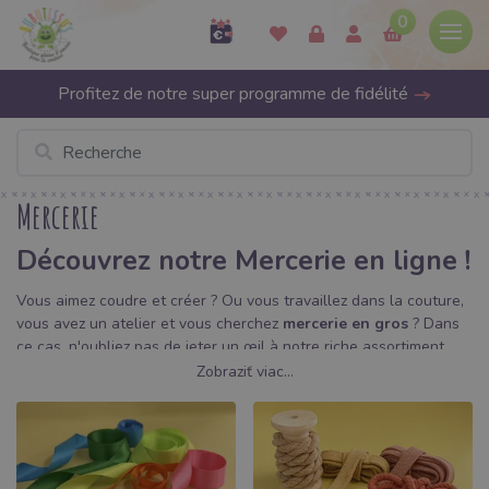
0
Profitez de notre super programme de fidélité
Mercerie
Découvrez notre Mercerie en ligne !
Vous aimez coudre et créer ? Ou vous travaillez dans la couture,
vous avez un atelier et vous cherchez
mercerie en gros
? Dans
ce cas, n'oubliez pas de jeter un œil à notre riche assortiment.
Nous vous proposons
une mercerie
de qualité
à des prix
Zobraziť viac...
raisonnables
, ce qui est parfait pour les tissus avec lesquels
vous travaillez!