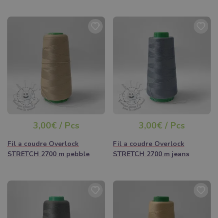
facilement commander dans le confort de Votre maison ou de
Votre travail. Et Vous trouverez tout dans notre boutique !
Nous Vous garantissons de sélectionner nos produits de
mercerie de la meilleure qualité afin que Votre produit final dure
le plus longtemps possible lorsque Vous le cousez à partir de
nos fils ou si Vous utilisez nos cordons !
Vous recevrez Votre commande rapidement et vous pourrez
commencer la production immédiatement.
3,00€ / Pcs
3,00€ / Pcs
Fil a coudre Overlock
Fil a coudre Overlock
STRETCH 2700 m pebble
STRETCH 2700 m jeans