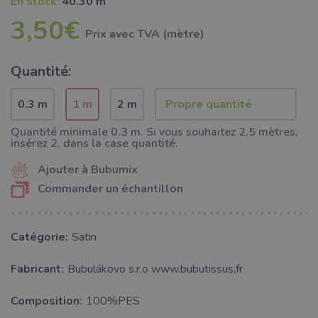
En stock:
40.30 m
3,50€
Prix ​​avec TVA (mètre)
Quantité:
0.3 m
1 m
2 m
Quantité minimale 0.3 m. Si vous souhaitez 2,5 mètres,
insérez 2, dans la case quantité.
Ajouter à Bubumix
Commander un échantillon
Catégorie:
Satin
Fabricant:
Bubulákovo s.r.o www.bubutissus,fr
Composition:
100%PES