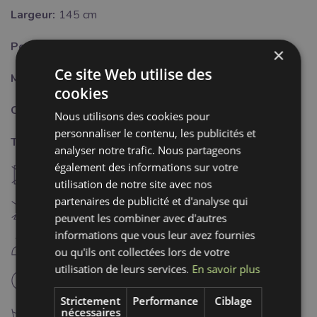
Largeur:
145 cm
Poids:
90 g/m2
×
Ce site Web utilise des
Motif:
Uni
cookies
Couleur:
bleu
Nous utilisons des cookies pour
personnaliser le contenu, les publicités et
Traitement:
analyser notre trafic. Nous partageons
également des informations sur votre
U
ne pas sécher à machine
utilisation de notre site avec nos
partenaires de publicité et d'analyse qui
H
Blanchiment interdit
peuvent les combiner avec d'autres
informations que vous leur avez fournies
D
repassage fer froid (110°C)
ou qu'ils ont collectées lors de votre
utilisation de leurs services.
En savoir plus
L
nettoyage à sec professionnel
Strictement
Performance
Ciblage
nécessaires