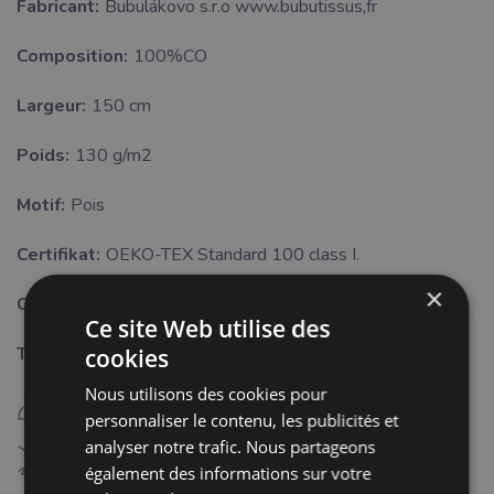
Fabricant:
Bubulákovo s.r.o www.bubutissus,fr
Composition:
100%CO
Largeur:
150 cm
Poids:
130 g/m2
Motif:
Pois
Certifikat:
OEKO-TEX Standard 100 class I.
×
Couleur:
bleu
Ce site Web utilise des
Traitement:
cookies
Nous utilisons des cookies pour
E
repassage fer chaud (150°C)
personnaliser le contenu, les publicités et
analyser notre trafic. Nous partageons
H
Blanchiment interdit
également des informations sur votre