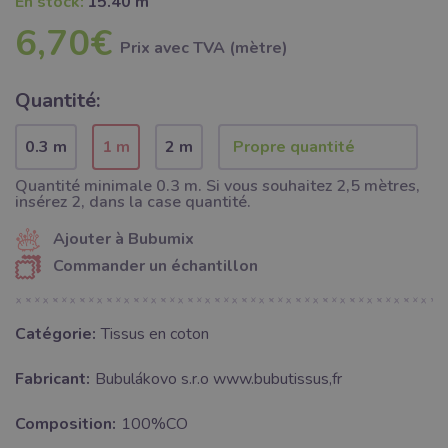
En stock:
15.40 m
6,70€
Prix ​​avec TVA (mètre)
Quantité:
0.3 m
1 m
2 m
Quantité minimale 0.3 m. Si vous souhaitez 2,5 mètres,
insérez 2, dans la case quantité.
Ajouter à Bubumix
Commander un échantillon
Catégorie:
Tissus en coton
Fabricant:
Bubulákovo s.r.o www.bubutissus,fr
Composition:
100%CO