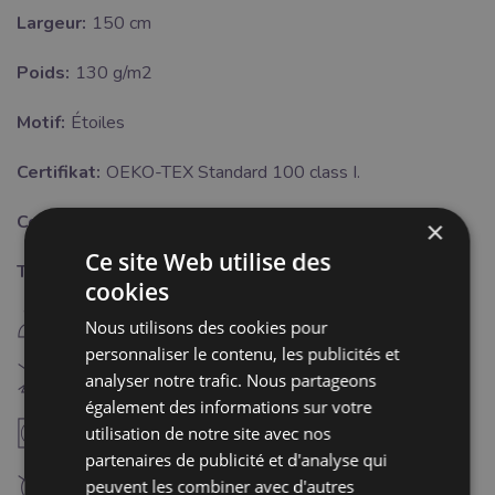
Largeur:
150 cm
Poids:
130 g/m2
Motif:
Étoiles
Certifikat:
OEKO-TEX Standard 100 class I.
Couleur:
vert
×
Ce site Web utilise des
Traitement:
cookies
E
repassage fer chaud (150°C)
Nous utilisons des cookies pour
personnaliser le contenu, les publicités et
H
Blanchiment interdit
analyser notre trafic. Nous partageons
également des informations sur votre
V
utilisation de notre site avec nos
séchaga à température modérée (60°C)
Cette notification doit être désactivée pour:
3
partenaires de publicité et d'analyse qui
peuvent les combiner avec d'autres
nettoyage à sec interdit