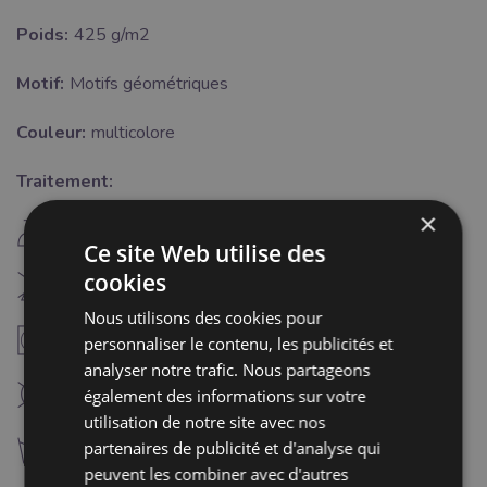
Poids:
425 g/m2
Motif:
Motifs géométriques
Couleur:
multicolore
Traitement:
×
E
repassage fer chaud (150°C)
Ce site Web utilise des
cookies
H
Blanchiment interdit
Nous utilisons des cookies pour
V
séchaga à température modérée (60°C)
personnaliser le contenu, les publicités et
analyser notre trafic. Nous partageons
K
également des informations sur votre
nettoyage à sec interdit
utilisation de notre site avec nos
g
partenaires de publicité et d'analyse qui
lavage à 30°C
peuvent les combiner avec d'autres