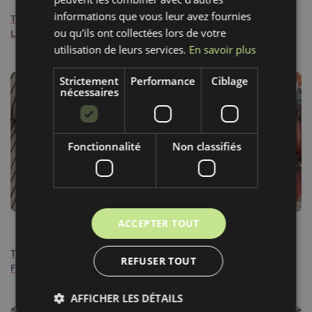
informations que vous leur avez fournies
Tissu déco Linenlook
Tissu déco Linenlook
ou qu'ils ont collectées lors de votre
Leopard animal small
Freehand grid lines
utilisation de leurs services.
En savoir plus
Strictement
Performance
Ciblage
nécessaires
Fonctionnalité
Non classifiés
ACCEPTER TOUT
12,90€ / m
15,90€ / m
Tissu déco Linenlook
Tissu déco Linenlook Leafy
REFUSER TOUT
Freehand thin lines
paradise bird digital print
AFFICHER LES DÉTAILS