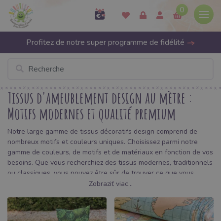
0
Profitez de notre super programme de fidélité
Tissus d'ameublement design au mètre :
Motifs modernes et qualité premium
Notre large gamme de tissus décoratifs design comprend de
nombreux motifs et couleurs uniques. Choisissez parmi notre
gamme de couleurs, de motifs et de matériaux en fonction de vos
besoins. Que vous recherchiez des tissus modernes, traditionnels
ou classiques, vous pouvez être sûr de trouver ce que vous
cherchez. Outre le fait que nos
tissus décoratifs
design sont
Zobraziť viac...
disponibles dans de nombreux designs et couleurs, ils sont
également très résistants. Ils sont conçus pour résister à une
utilisation intensive. Nos tissus sont disponibles en ligne 24h/24