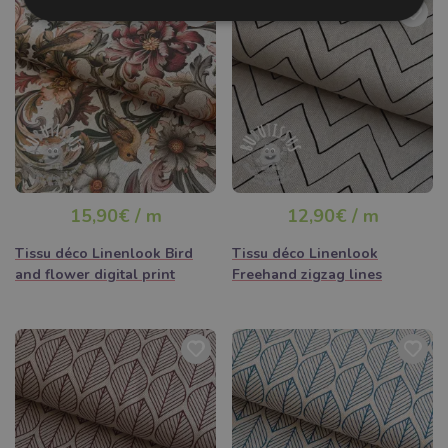
15,90€ / m
12,90€ / m
Tissu déco Linenlook Bird
Tissu déco Linenlook
and flower digital print
Freehand zigzag lines