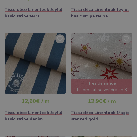
Tissu déco Linenlook Joyful
Tissu déco Linenlook Joyful
basic stripe terra
basic stripe taupe
Très demandé
Le produit se vendra en 3
jours
12,90€ / m
12,90€ / m
Tissu déco Linenlook Joyful
Tissu déco Linenlook Magic
basic stripe denim
star red gold