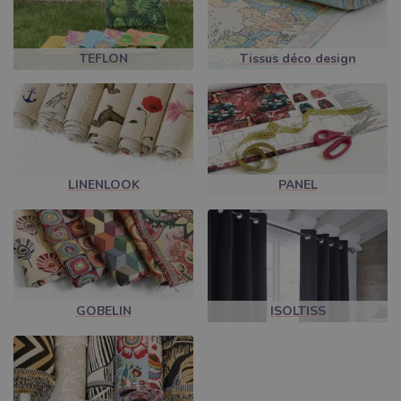
et 7j/7 pour des achats pratiques dans le confort de votre foyer.
TEFLON
Tissus déco design
LINENLOOK
PANEL
GOBELIN
ISOLTISS