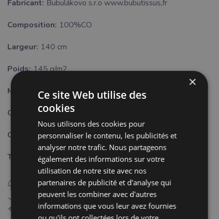
Fabricant:
Bubulákovo s.r.o www.bubutissus,fr
Composition:
100%CO
Largeur:
140 cm
Poids:
145 g/m2
×
Motif:
Uni
Ce site Web utilise des
cookies
Certifikat:
OEKO-TEX Standard 100 class I.
Nous utilisons des cookies pour
Couleur:
brun
personnaliser le contenu, les publicités et
analyser notre trafic. Nous partageons
Traitement:
également des informations sur votre
utilisation de notre site avec nos
E
repassage fer chaud (150°C)
partenaires de publicité et d'analyse qui
peuvent les combiner avec d'autres
H
Blanchiment interdit
informations que vous leur avez fournies
ou qu'ils ont collectées lors de votre