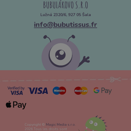
BUBULÁKOVO S.R.O
Lužná 2320/6, 927 05 Šala
info@bubutissus.fr
Copyright ©
Magic Media s.r.o.
2026 Tous les droits sont