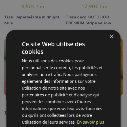
quelques heures
8,50€ / m
17,90€ / m
Tissu imperméable midnight
Tissu déco OUTDOOR
blue
PREMIUM Stripe yellow
×
Ce site Web utilise des
cookies
Nous utilisons des cookies pour
personnaliser le contenu, les publicités et
analyser notre trafic. Nous partageons
également des informations sur votre
Très demandé
utilisation de notre site avec nos
Le produit se vendra en 3
partenaires de publicité et d'analyse qui
jours
8,50€ / m
peuvent les combiner avec d'autres
8,50€ / m
informations que vous leur avez fournies
Tissu imperméable mint
Tissu imperméable ochre
ou qu'ils ont collectées lors de votre
utilisation de leurs services.
En savoir plus