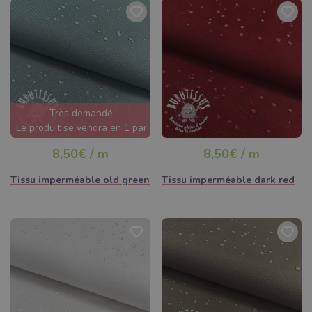
Très demandé
Le produit se vendra en 1 par
jour
8,50€ / m
8,50€ / m
Tissu imperméable old green
Tissu imperméable dark red