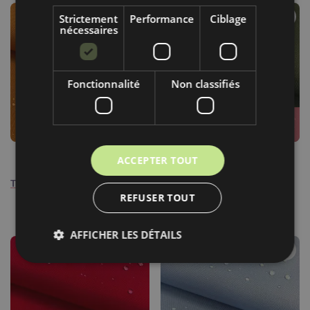
Strictement
Performance
Ciblage
nécessaires
Fonctionnalité
Non classifiés
Très demandé
Le produit se vendra en
quelques heures
8,50€ / m
8,50€ / m
ACCEPTER TOUT
Tissu imperméable honey
Tissu imperméable dark
REFUSER TOUT
green
AFFICHER LES DÉTAILS