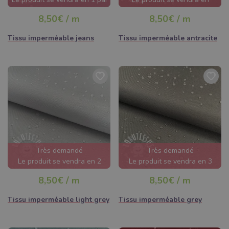
jour
quelques heures
8,50€ / m
8,50€ / m
Tissu imperméable jeans
Tissu imperméable antracite
Très demandé
Très demandé
Le produit se vendra en 2
Le produit se vendra en 3
jours
jours
8,50€ / m
8,50€ / m
Tissu imperméable light grey
Tissu imperméable grey