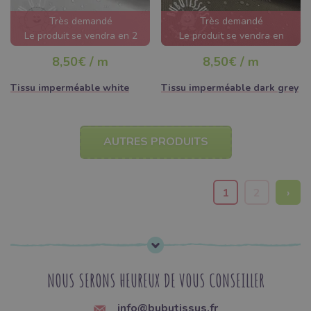
Très demandé
Très demandé
Le produit se vendra en 2
Le produit se vendra en
jours
quelques heures
8,50€ / m
8,50€ / m
Tissu imperméable white
Tissu imperméable dark grey
AUTRES PRODUITS
1
2
›
NOUS SERONS HEUREUX DE VOUS CONSEILLER
info@bubutissus.fr