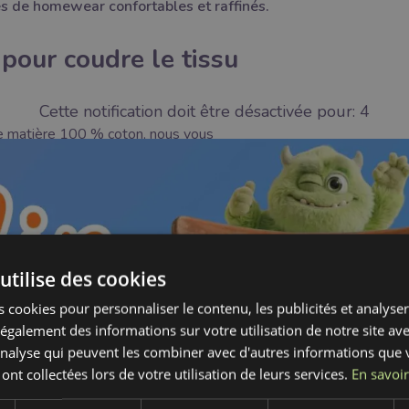
s de homewear confortables et raffinés.
pour coudre le tissu
Cette notification doit être désactivée pour:
2
e matière 100 % coton, nous vous
aver le tissu avant la coupe
ne tendance naturelle à se rétracter au premier
iquement son relief caractéristique.
 sur Bubutissus.fr ?
utilise des cookies
 cookies pour personnaliser le contenu, les publicités et analyser 
té et qualité. Contrairement à certains acteurs
galement des informations sur votre utilisation de notre site av
ériodes d'instabilité,
Bubutissus
reste un
'analyse qui peuvent les combiner avec d'autres informations que 
ojets. Nous garantissons une expédition rapide
 ont collectées lors de votre utilisation de leurs services.
En savoir
ible pour un envoi immédiat.