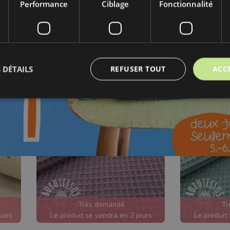
Performance
Ciblage
Fonctionnalité
AFFICHER LE FILTRE PAR MOTIF
AFFICHER
 DÉTAILS
REFUSER TOUT
ACC
Très demandé
Tr
ques
Le produit se vendra en 2 jours
Le produit