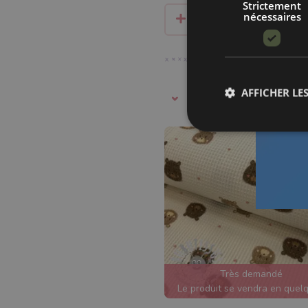
Strictement
nécessaires
GUIDE D’ACHAT
AFFICHER LES
Triement
Très demandé
Le produit se vendra en quel
heures