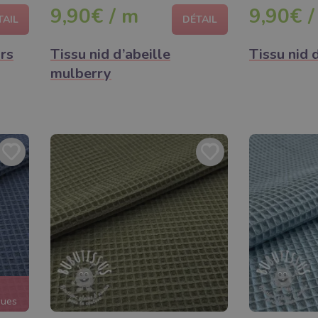
9,90€ / m
9,90€ /
TAIL
DÉTAIL
ars
Tissu nid d’abeille
Tissu nid 
mulberry
ques