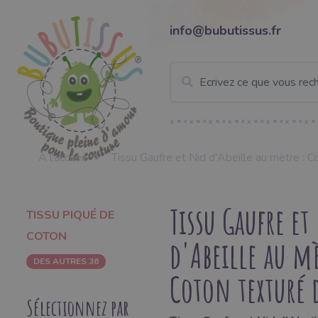
info@bubutissus.fr
À l'accueil
Tissu Gaufre et Nid d'Abeille au mètre : C
Tissu Gaufre et
TISSU PIQUÉ DE
COTON
d'Abeille au mè
DES AUTRES 36
Coton texturé 
Sélectionnez par