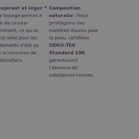
spirant et léger
Composition
e tissage permet à
naturelle :
Nous
air de circuler
privilégions des
brement, ce qui le
matières douces pour
nd idéal pour les
la peau, certifiées
tements d'été ou
OEKO-TEX
s accessoires de
Standard 100
,
ériculture.
garantissant
l'absence de
substances nocives.