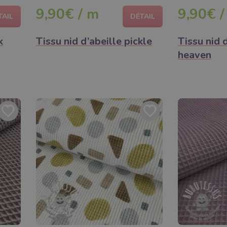
9,90€ / m
9,90€ /
TAIL
DÉTAIL
k
Tissu nid d’abeille pickle
Tissu nid 
heaven