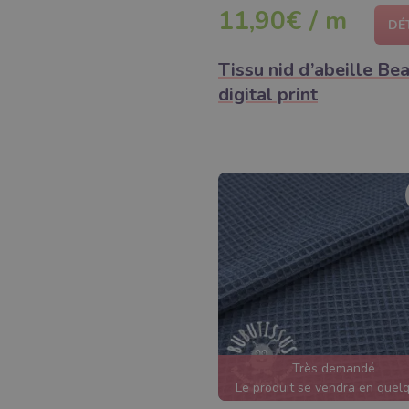
11,90€ / m
DÉ
Tissu nid d’abeille Be
digital print
Très demandé
Le produit se vendra en quel
heures