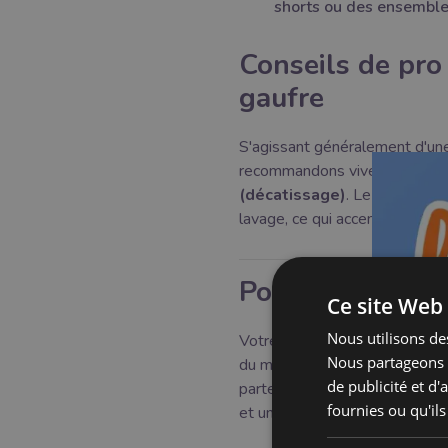
shorts ou des ensemble
Conseils de pro 
gaufre
S'agissant généralement d'un
recommandons vivement de
l
(décatissage)
. Le gaufre a u
lavage, ce qui accentue magnif
Pourquoi acheter
Ce site Web 
Nous utilisons des
Votre créativité mérite fiabili
Nous partageons é
du marché qui traversent des p
de publicité et d
partenaire solide pour vos pr
fournies ou qu'ils
et un stock réellement dispon