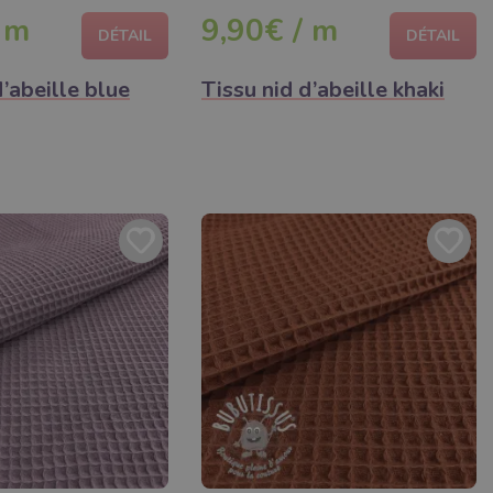
 m
9,90€ / m
DÉTAIL
DÉTAIL
d’abeille blue
Tissu nid d’abeille khaki