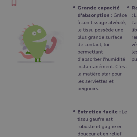
Grande capacité
Re
d'absorption :
Grâce
:
L
à son tissage alvéolé,
l'
le tissu possède une
li
plus grande surface
re
de contact, lui
vê
permettant
le
d'absorber l'humidité
pu
instantanément. C'est
la matière star pour
les serviettes et
peignoirs.
Entretien facile :
Le
tissu gaufre est
robuste et gagne en
douceur et en relief