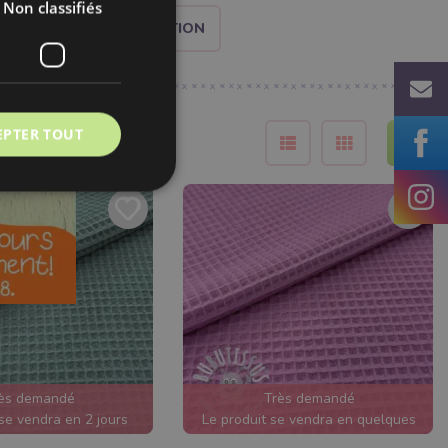
Non classifiés
 LE FILTRE PAR UTILISATION
EPTER TOUT
ès demandé
Très demandé
 se vendra en 2 jours
Le produit se vendra en quelques
heures