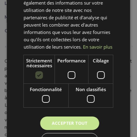
également des informations sur votre
Largeur:
1.5 cm
utilisation de notre site avec nos
Motif:
Uni
partenaires de publicité et d'analyse qui
peuvent les combiner avec d'autres
Couleur:
vert
informations que vous leur avez fournies
ou qu'ils ont collectées lors de votre
utilisation de leurs services.
En savoir plus
Strictement
Performance
Ciblage
Ce Biais élastique 15 mm, d'un vert lime uni, est l'allié parfait
nécessaires
pour sublimer vos créations textiles. Il est conçu pour
apporter une finition impeccable et un style moderne à tous
vos projets. Fabriqué en 95% Polyamide et 5% Lycra, ce
Fonctionnalité
Non classifiés
biais garantit une élasticité durable et une grande résistance
à l'usure. Le polyamide assure sa robustesse, tandis que le
Lycra lui confère une souplesse et une extensibilité
optimales. Son toucher doux le rend idéal pour les
vêtements portés à même la peau, assurant confort et un
ACCEPTER TOUT
maintien agréable sans comprimer. Avec sa largeur de 1,5
cm, il est parfaitement adapté pour les finitions délicates :