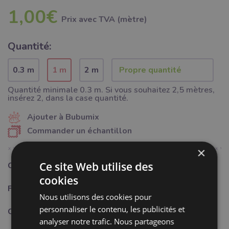
1,00€
Prix ​​avec TVA (mètre)
Quantité:
0.3 m
1 m
2 m
Quantité minimale 0.3 m. Si vous souhaitez 2,5 mètres,
insérez 2, dans la case quantité.
Ajouter à Bubumix
Commander un échantillon
×
Ce site Web utilise des
Catégorie:
Mercerie
cookies
Fabricant:
Bubulákovo s.r.o www.bubutissus,fr
Nous utilisons des cookies pour
personnaliser le contenu, les publicités et
Composition:
95%PA + 5% LY
analyser notre trafic. Nous partageons