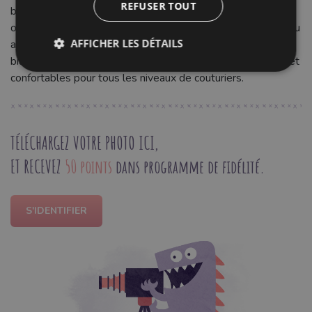
REFUSER TOUT
bordures de lingerie, maillots de bain, vêtements de sport
ou tenues pour enfants. Créez des ourlets nets, flexibles, ou
AFFICHER LES DÉTAILS
ajoutez une touche décorative unique. Facile à coudre, ce
biais transformera vos projets en pièces professionnelles et
confortables pour tous les niveaux de couturiers.
TÉLÉCHARGEZ VOTRE PHOTO ICI,
ET RECEVEZ
50 points
dans programme de fidélité.
S'IDENTIFIER