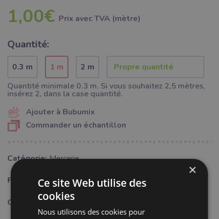
1,00€
Prix ​​avec TVA (mètre)
Quantité:
0.3 m
1 m
2 m
Quantité minimale 0.3 m. Si vous souhaitez 2,5 mètres,
insérez 2, dans la case quantité.
Ajouter à Bubumix
Commander un échantillon
Catégorie:
Mercerie
×
Fabricant:
Bubulákovo s.r.o www.bubutissus,fr
Ce site Web utilise des
cookies
Composition:
95%PA + 5% LY
Nous utilisons des cookies pour