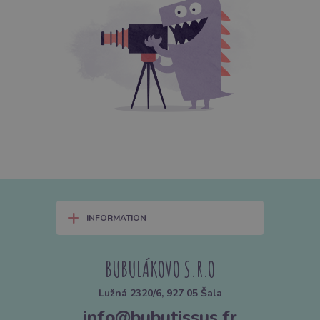
+
INFORMATION
BUBULÁKOVO S.R.O
Lužná 2320/6, 927 05 Šala
info@bubutissus.fr