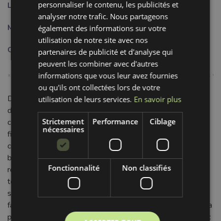
personnaliser le contenu, les publicités et
Largeur:
1.5 cm
analyser notre trafic. Nous partageons
Motif:
Uni
également des informations sur votre
utilisation de notre site avec nos
Couleur:
violet
partenaires de publicité et d'analyse qui
peuvent les combiner avec d'autres
informations que vous leur avez fournies
ou qu'ils ont collectées lors de votre
Découvrez notre biais élastique uni de 15 mm, une touche
utilisation de leurs services.
En savoir plus
de couleur mauve/violette idéale pour vos projets de
Strictement
Performance
Ciblage
couture. Sa largeur de 1.5 cm le rend parfait pour des
nécessaires
finitions délicates et soignées sur une multitude de
créations. Composé de 95% Polyamide et de 5% Lycra, ce
biais offre une élasticité remarquable et une excellente
Fonctionnalité
Non classifiés
résistance à l'usure. Le Polyamide assure sa durabilité et sa
tenue dans le temps, tandis que le Lycra lui confère une
souplesse optimale, garantissant un confort inégalé et une
facilité d'application. Son toucher est doux et agréable sur la
peau, le rendant idéal pour les pièces en contact direct avec