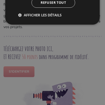
REFUSER TOUT
finitions discrètes. Idéal pour les bordures de sous-
vêtements, layette, vêtements de sport ou pyjamas, il
AFFICHER LES DÉTAILS
garantit un confort optimal et une liberté de mouvement. Le
bleu pâle ajoute une touche de fraîcheur et de délicatesse à
vos projets.
TÉLÉCHARGEZ VOTRE PHOTO ICI,
ET RECEVEZ
50 points
dans programme de fidélité.
S'IDENTIFIER