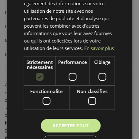
également des informations sur votre
utilisation de notre site avec nos
Composition:
95%PA + 5% LY
Cette notification doit être désactivée pour:
3
partenaires de publicité et d'analyse qui
peuvent les combiner avec d'autres
Largeur:
2 cm
informations que vous leur avez fournies
Motif:
Uni
ou qu'ils ont collectées lors de votre
utilisation de leurs services.
En savoir plus
Couleur:
bleu
Strictement
Performance
Ciblage
nécessaires
Apportez une finition impeccable et confortable à vos
Fonctionnalité
Non classifiés
créations avec notre biais élastique mat de 20 mm, dans un
doux coloris bleu pâle. Idéalement dimensionné à 2 cm de
largeur, ce ruban uni est un incontournable pour la mercerie
créative. Sa composition de 95% polyamide et 5% Lycra
(élasthanne) lui assure une élasticité remarquable, une
ACCEPTER TOUT
grande souplesse et une excellente durabilité. Son toucher
est doux et son aspect mat élégant est parfait pour des