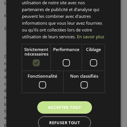
utilisation de notre site avec nos
Largeur:
2 cm
partenaires de publicité et d'analyse qui
Motif:
Uni
peuvent les combiner avec d'autres
informations que vous leur avez fournies
Couleur:
orange
ou qu'ils ont collectées lors de votre
utilisation de leurs services.
En savoir plus
Strictement
Performance
Ciblage
nécessaires
Découvrez le Biais élastique mat de 20 mm, dans un
ravissant coloris abricot pâle. Idéal pour des finitions
élégantes et confortables, il apporte une touche douce et
Fonctionnalité
Non classifiés
discrète à toutes vos créations grâce à sa texture mate. Sa
composition de 95% Polyamide et 5% Lycra assure une
élasticité parfaite, une excellente tenue et une grande
résistance à l'usure. Ce biais uni est le choix idéal pour la
lingerie, les maillots de bain, les vêtements de sport ou les
ACCEPTER TOUT
tenues d'enfants, où souplesse et durabilité sont
essentielles. Facile à coudre, il conserve sa forme et ses
REFUSER TOUT
propriétés élastiques lavage après lavage, garantissant un