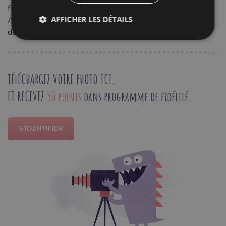
fini professionnel et un confort optimal au fil du temps.
AFFICHER LES DÉTAILS
Apportez une finition impeccable et une touche de couleur
délicate à tous vos projets de couture.
TÉLÉCHARGEZ VOTRE PHOTO ICI,
ET RECEVEZ
50 points
dans programme de fidélité.
S'IDENTIFIER