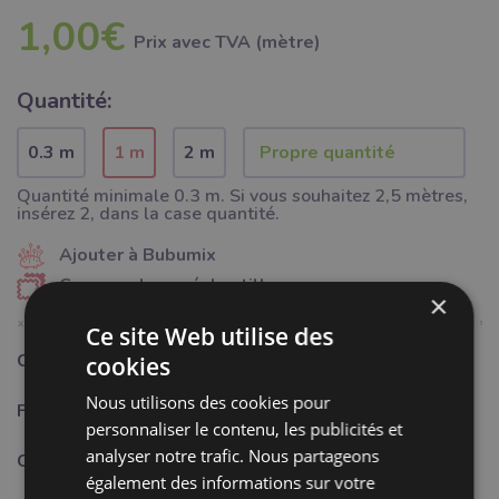
1,00€
Prix ​​avec TVA (mètre)
Quantité:
0.3 m
1 m
2 m
Quantité minimale 0.3 m. Si vous souhaitez 2,5 mètres,
insérez 2, dans la case quantité.
Ajouter à Bubumix
Commander un échantillon
×
Ce site Web utilise des
Catégorie:
Mercerie
cookies
Nous utilisons des cookies pour
Fabricant:
Bubulákovo s.r.o www.bubutissus,fr
personnaliser le contenu, les publicités et
analyser notre trafic. Nous partageons
Composition:
95%PA + 5% LY
également des informations sur votre