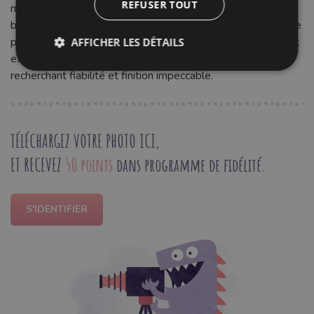
REFUSER TOUT
maroquinerie légère ou les articles de décoration, ces
boutons pression sont faciles à poser et assurent une tenue
parfaite, garantissant la qualité de vos réalisations. Un choix
AFFICHER LES DÉTAILS
excellent pour les couturiers amateurs et professionnels
recherchant fiabilité et finition impeccable.
TÉLÉCHARGEZ VOTRE PHOTO ICI,
ET RECEVEZ
50 points
dans programme de fidélité.
S'IDENTIFIER