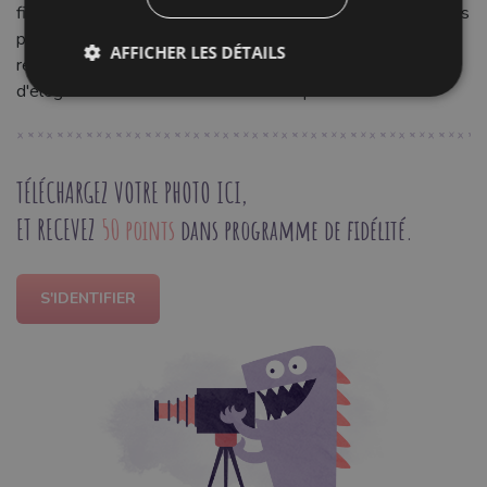
fixation pratique. Faciles à poser, ils permettent des finitions
professionnelles et un maintien impeccable. Offrez à vos
AFFICHER LES DÉTAILS
réalisations une fonctionnalité durable et une touche
d'élégance discrète avec ces boutons pression.
TÉLÉCHARGEZ VOTRE PHOTO ICI,
ET RECEVEZ
50 points
dans programme de fidélité.
S'IDENTIFIER