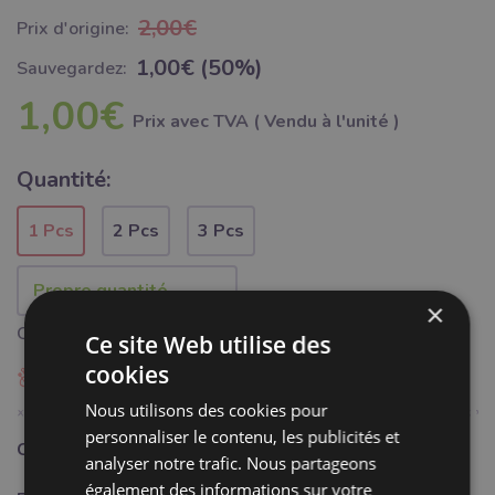
2,00€
Prix ​​d'origine:
1,00€ (50%)
Sauvegardez:
1,00€
Prix ​​avec TVA ( Vendu à l'unité )
Quantité:
1 Pcs
2 Pcs
3 Pcs
×
Quantité minimale 1 pièce
Ce site Web utilise des
cookies
Ajouter à Bubumix
Nous utilisons des cookies pour
personnaliser le contenu, les publicités et
Catégorie:
Mercerie
analyser notre trafic. Nous partageons
également des informations sur votre