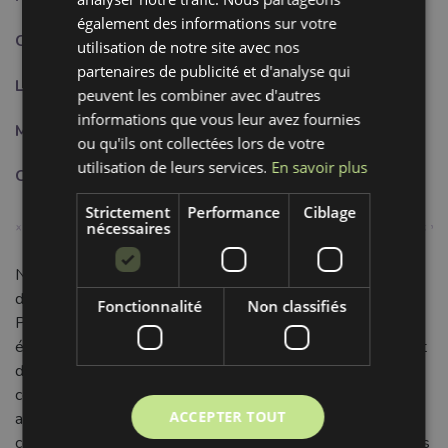
également des informations sur votre
Composition:
85% PA + 10% PE + 5% EL
utilisation de notre site avec nos
partenaires de publicité et d'analyse qui
Largeur:
3 cm
peuvent les combiner avec d'autres
informations que vous leur avez fournies
Motif:
Uni
ou qu'ils ont collectées lors de votre
utilisation de leurs services.
En savoir plus
Couleur:
bleu
Strictement
Performance
Ciblage
nécessaires
Notre Élastique lisse 3 cm baby blue est l'atout confort et
durabilité pour toutes vos créations. Composé de 85%
Fonctionnalité
Non classifiés
Polyamide, 10% Polyester et 5% Élasthanne, il offre une
élasticité fiable et une résistance accrue. Sa texture lisse et
douce garantit un port agréable, sans aucune gêne. La
couleur bleu uni, fraîche et apaisante, est idéale pour
ACCEPTER TOUT
apporter une touche de délicatesse à vos projets de
couture. Parfait pour les ceintures de jupes et pantalons, les