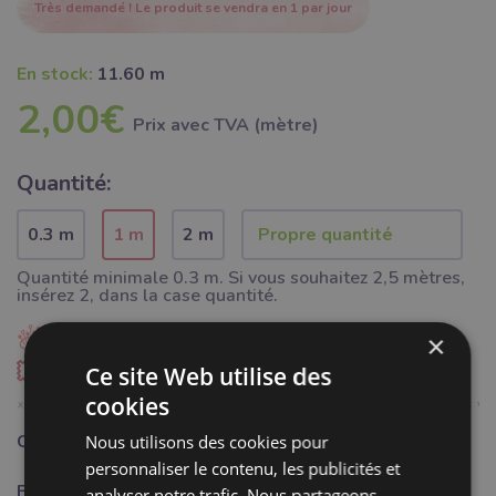
Très demandé ! Le produit se vendra en 1 par jour
En stock:
11.60 m
2,00€
Prix ​​avec TVA (mètre)
Quantité:
0.3 m
1 m
2 m
Quantité minimale 0.3 m. Si vous souhaitez 2,5 mètres,
insérez 2, dans la case quantité.
Ajouter à Bubumix
×
Commander un échantillon
Ce site Web utilise des
cookies
Catégorie:
Mercerie
Nous utilisons des cookies pour
personnaliser le contenu, les publicités et
Fabricant:
Bubulákovo s.r.o www.bubutissus,fr
analyser notre trafic. Nous partageons