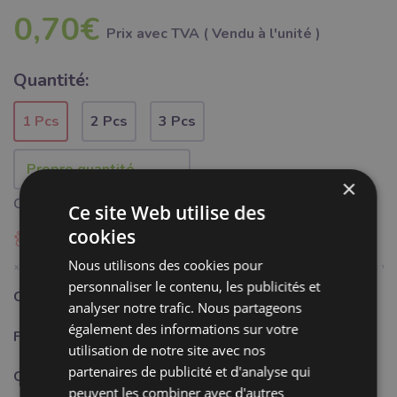
0,70€
Prix ​​avec TVA ( Vendu à l'unité )
Quantité:
1 Pcs
2 Pcs
3 Pcs
×
Quantité minimale 1 pièce
Ce site Web utilise des
cookies
Ajouter à Bubumix
Nous utilisons des cookies pour
personnaliser le contenu, les publicités et
Catégorie:
Mercerie
analyser notre trafic. Nous partageons
également des informations sur votre
Fabricant:
Bubulákovo s.r.o www.bubutissus,fr
utilisation de notre site avec nos
partenaires de publicité et d'analyse qui
Couleur:
jaune
peuvent les combiner avec d'autres