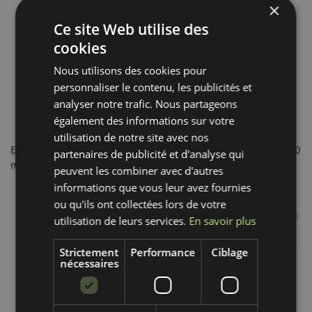
×
Ce site Web utilise des
cookies
Nous utilisons des cookies pour
personnaliser le contenu, les publicités et
analyser notre trafic. Nous partageons
également des informations sur votre
1,00€ / Pcs
1,00€ / Pcs
utilisation de notre site avec nos
Embout pour sangle métal 40
Embout pour sangle métal 40
partenaires de publicité et d'analyse qui
mm gold
mm black
peuvent les combiner avec d'autres
informations que vous leur avez fournies
ou qu'ils ont collectées lors de votre
utilisation de leurs services.
En savoir plus
Strictement
Performance
Ciblage
nécessaires