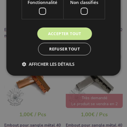
Fonctionnalité
Non classifiés
1,00€ / Pcs
1,00€ / Pcs
Embout pour sangle métal 40
Embout pour sangle métal 40
ACCEPTER TOUT
mm anthracite
mm messing
REFUSER TOUT
AFFICHER LES DÉTAILS
Très demandé
Le produit se vendra en 2
jours
1,00€ / Pcs
1,00€ / Pcs
Embout pour sangle métal 40
Embout pour sangle métal 40