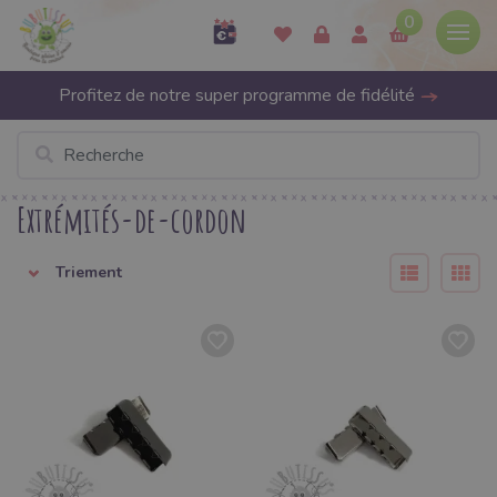
0
Profitez de notre super programme de fidélité
Extrémités-de-cordon
Triement