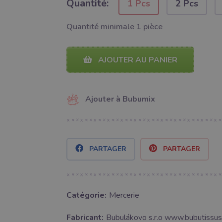
Quantité:
1 Pcs
2 Pcs
Quantité minimale 1 pièce
AJOUTER AU PANIER
Ajouter à Bubumix
PARTAGER
PARTAGER
Catégorie:
Mercerie
Fabricant:
Bubulákovo s.r.o www.bubutissus,