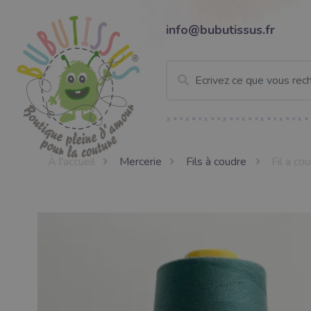
info@bubutissus.fr
À l'accueil
Mercerie
Fils à coudre
Fil a co