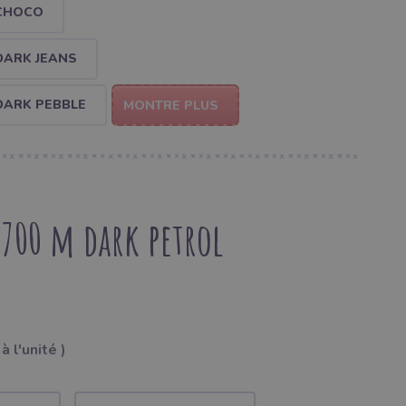
 CHOCO
DARK JEANS
 DARK PEBBLE
MONTRE PLUS
2700 m dark petrol
à l'unité )