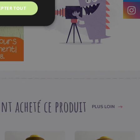
de fidélité.
EPTER TOUT
nt acheté ce produit
PLUS LOIN