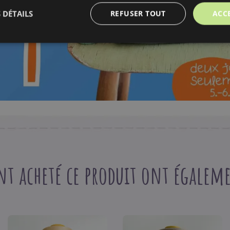
ET RECEVEZ
50 points
dans programme 
 DÉTAILS
REFUSER TOUT
ACC
S'IDENTIFIER
nt acheté ce produit ont égaleme