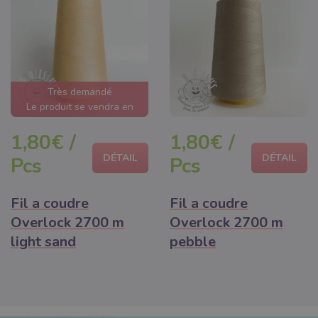
Très demandé
Le produit se vendra en
quelques heures
1,80€ /
1,80€ /
DÉTAIL
DÉTAIL
Pcs
Pcs
Fil a coudre
Fil a coudre
Overlock 2700 m
Overlock 2700 m
light sand
pebble