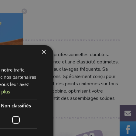
×
t idéal pour des finitions professionnelles durables.
té, il offre une résistance et une élasticité optimales,
ilientes face à l'usure et aux lavages fréquents. Sa
notre trafic.
uche élégante à vos créations. Spécialement conçu pour
ec nos partenaires
e, une tension constante et des points uniformes sur tous
vous leur avez
mise les changements de bobine, optimisant votre
 plus
res ou ameublement, il garantit des assemblages solides
t fiabilité.
Non classifiés