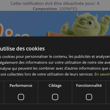
Cette notification doit être désactivée pour:
3
Composition:
100%PES
Couleur:
vert
Ce fil overlock 2700 m "vert pétrole foncé" es
utilise des cookies
Composé à 100% polyester (PES) de haute quali
essentielles pour des coutures robustes et rés
 cookies pour personnaliser le contenu, les publicités et analyser 
couleur riche et contemporaine ajoute une to
galement des informations sur votre utilisation de notre site av
les surjeteuses, il assure un glissement fluid
'analyse qui peuvent les combiner avec d'autres informations que 
types de tissus. La longueur généreuse mini
 ont collectées lors de votre utilisation de leurs services.
En savoir
efficacité. Parfait pour vêtements, accessoi
et des ourlets impeccables, alliant esthétique e
Performance
Ciblage
Fonctionnalité
TÉLÉCHARGEZ VOTRE PHOTO ICI,