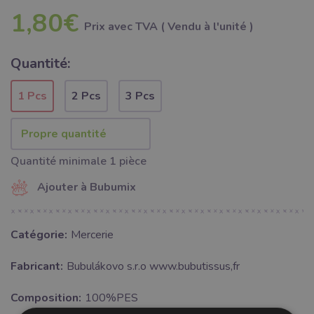
1,80€
Prix ​​avec TVA ( Vendu à l'unité )
Quantité:
1 Pcs
2 Pcs
3 Pcs
Quantité minimale 1 pièce
Ajouter à Bubumix
Catégorie:
Mercerie
Fabricant:
Bubulákovo s.r.o www.bubutissus,fr
Composition:
100%PES