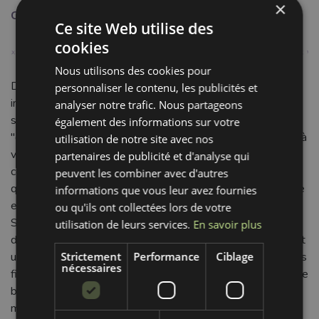
×
Couleur:
orange
Ce site Web utilise des
cookies
Nous utilisons des cookies pour
Découvrez notre fil à coudre overlock de 2700 mètres, un
personnaliser le contenu, les publicités et
indispensable pour tous vos projets de couture à la
analyser notre trafic. Nous partageons
surjeteuse. Sa magnifique teinte orange foncé, évoquant le
également des informations sur votre
"dark salmon", apporte une touche chaleureuse et vibrante à
utilisation de notre site avec nos
vos créations, parfaite pour des finitions soignées et
partenaires de publicité et d'analyse qui
colorées. Composé à 100% de polyester (PES) de haute
peuvent les combiner avec d'autres
qualité, ce fil assure une excellente résistance à la déchirure
informations que vous leur avez fournies
et à l'usure, garantissant des coutures durables et solides.
ou qu'ils ont collectées lors de votre
Sa texture lisse permet un déroulement fluide et régulier
utilisation de leurs services.
En savoir plus
dans votre machine overlock, évitant les accrocs et assurant
une tension parfaite du fil. Idéal pour les bords roulottés, les
Strictement
Performance
Ciblage
nécessaires
finitions professionnelles de vêtements (lingerie, maillots de
bain), ou les articles de décoration, il s'adapte à une
multitude de tissus, des plus délicats aux plus robustes.