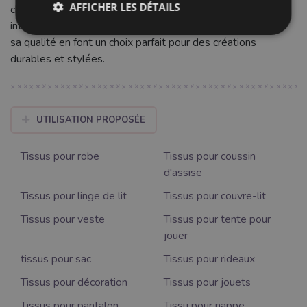
AFFICHER LES DÉTAILS
chemises ou pantalons. En ameublement, il sublimera votre
intérieur en rideaux, coussins ou nappes. Sa polyvalence et
sa qualité en font un choix parfait pour des créations
durables et stylées.
UTILISATION PROPOSÉE
Tissus pour robe
Tissus pour coussin
d'assise
Tissus pour linge de lit
Tissus pour couvre-lit
Tissus pour veste
Tissus pour tente pour
jouer
tissus pour sac
Tissus pour rideaux
Tissus pour décoration
Tissus pour jouets
Tissus pour pantalon
Tissu pour nappe