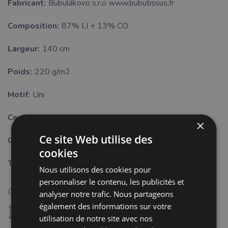
Fabricant:
Bubulákovo s.r.o www.bubutissus,fr
Composition:
87% LI + 13% CO
Largeur:
140 cm
Poids:
220 g/m2
Motif:
Uni
Certifikat:
OEKO-TEX Standard 100 class I.
×
Ce site Web utilise des
Couleur:
vert
cookies
Traitement:
Nous utilisons des cookies pour
personnaliser le contenu, les publicités et
E
repassage fer chaud (150°C)
analyser notre trafic. Nous partageons
également des informations sur votre
U
ne pas sécher à machine
utilisation de notre site avec nos