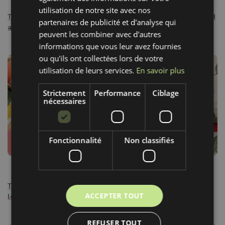
utilisation de notre site avec nos
Cette notification doit être désactivée pour:
2
Tissu déco Linenlook Bird
Tissu déco Linenlook Orchid
partenaires de publicité et d'analyse qui
and flower digital print
paradise bird digital print
peuvent les combiner avec d'autres
informations que vous leur avez fournies
ou qu'ils ont collectées lors de votre
utilisation de leurs services.
En savoir plus
Strictement
Performance
Ciblage
nécessaires
Très demandé
Fonctionnalité
Non classifiés
Le produit se vendra en 1 par
jour
15,90€ / m
15,90€ / m
Tissu déco Linenlook Falling
Tissu déco Linenlook Apple
ACCEPTER TOUT
leaf dance digital print
pear branch digital print
REFUSER TOUT