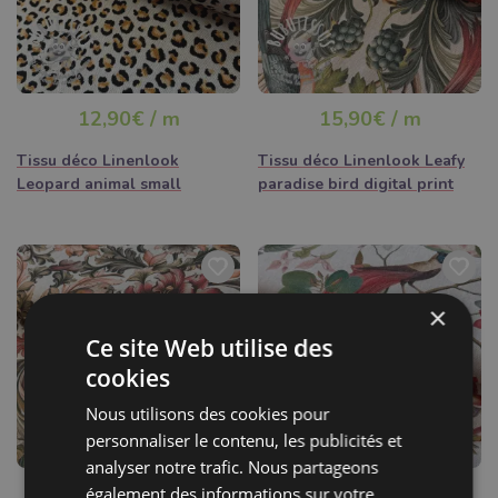
12,90€ / m
15,90€ / m
Tissu déco Linenlook
Tissu déco Linenlook Leafy
Leopard animal small
paradise bird digital print
×
Ce site Web utilise des
cookies
Nous utilisons des cookies pour
personnaliser le contenu, les publicités et
analyser notre trafic. Nous partageons
15,90€ / m
15,90€ / m
également des informations sur votre