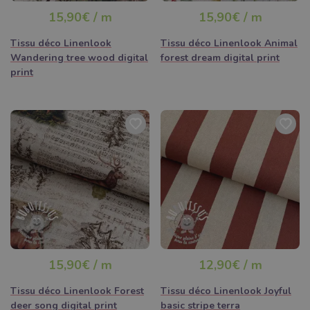
15,90€ / m
15,90€ / m
Tissu déco Linenlook
Tissu déco Linenlook Animal
Wandering tree wood digital
forest dream digital print
print
15,90€ / m
12,90€ / m
Tissu déco Linenlook Forest
Tissu déco Linenlook Joyful
deer song digital print
basic stripe terra