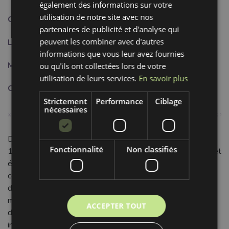
également des informations sur votre
utilisation de notre site avec nos
Composition:
100%PES
partenaires de publicité et d'analyse qui
peuvent les combiner avec d'autres
Largeur:
1.5 cm
informations que vous leur avez fournies
Motif:
Bande
ou qu'ils ont collectées lors de votre
utilisation de leurs services.
En savoir plus
Couleur:
vert
Strictement
Performance
Ciblage
nécessaires
Découvrez le Ruban Stripe lime, une création élégante en
Fonctionnalité
Non classifiés
100% polyester de haute qualité. Ce ruban allie durabilité et
éclat, conservant sa couleur vive au fil du temps. Sa
composition assure résistance aux froissements et facilité
d'entretien. Le vert lime apporte une touche de fraîcheur et
modernité à tous vos projets. Avec son motif 'bande'
ACCEPTER TOUT
distinctif et sa largeur de 1.5 cm, ce ruban est
incroyablement polyvalent. Son toucher doux et sa