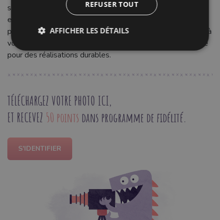
REFUSER TOUT
souplesse le rendent très agréable à travailler. Idéal pour
embellir créations de couture, emballages cadeaux,
AFFICHER LES DÉTAILS
personnaliser accessoires ou apporter une note de couleur à
vos projets décoratifs. Sa robustesse en fait un choix fiable
pour des réalisations durables.
TÉLÉCHARGEZ VOTRE PHOTO ICI,
ET RECEVEZ
50 points
dans programme de fidélité.
S'IDENTIFIER