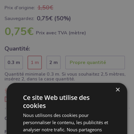
1,50€
Prix ​​d'origine:
0,75€ (50%)
Sauvegardez:
0,75€
Prix ​​avec TVA (mètre)
Quantité:
0.3 m
1 m
2 m
Quantité minimale 0.3 m. Si vous souhaitez 2,5 mètres,
insérez 2, dans la case quantité.
×
Ajouter à Bubumix
Ce site Web utilise des
Commander un échantillon
cookies
Nous utilisons des cookies pour
Catégorie:
Mercerie
personnaliser le contenu, les publicités et
analyser notre trafic. Nous partageons
Fabricant:
Bubulákovo s.r.o www.bubutissus,fr