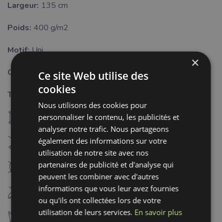
Largeur:
135 cm
Poids:
400 g/m2
Motif:
Uni
×
Couleur:
jaune
Ce site Web utilise des
cookies
Traitement:
Nous utilisons des cookies pour
U
personnaliser le contenu, les publicités et
ne pas sécher à machine
analyser notre trafic. Nous partageons
H
également des informations sur votre
Blanchiment interdit
utilisation de notre site avec nos
partenaires de publicité et d'analyse qui
K
nettoyage à sec interdit
peuvent les combiner avec d'autres
informations que vous leur avez fournies
C
ne pas repasser
ou qu'ils ont collectées lors de votre
utilisation de leurs services.
En savoir plus
d
lavage interdit