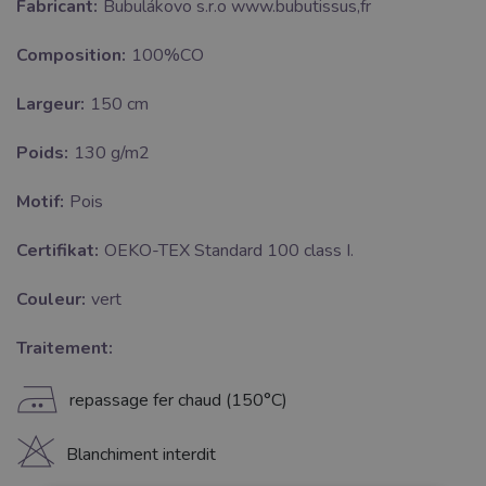
Fabricant:
Bubulákovo s.r.o www.bubutissus,fr
Composition:
100%CO
Largeur:
150 cm
Poids:
130 g/m2
Motif:
Pois
Certifikat:
OEKO-TEX Standard 100 class I.
Couleur:
vert
Traitement:
E
repassage fer chaud (150°C)
H
Blanchiment interdit