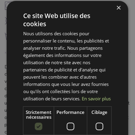
V
×
séchaga à température modérée (60°C)
Ce site Web utilise des
K
nettoyage à sec interdit
cookies
Nous utilisons des cookies pour
g
lavage à 30°C
personnaliser le contenu, les publicités et
analyser notre trafic. Nous partageons
également des informations sur votre
utilisation de notre site avec nos
Découvrez le Tissu coton Petit dots mint, une étoffe 100%
partenaires de publicité et d'analyse qui
coton très polyvalente. Son délicat motif de petits pois
peuvent les combiner avec d'autres
verts sur un fond mint frais apporte douceur et gaieté à vos
informations que vous leur avez fournies
créations. Grâce à sa composition naturelle, ce tissu est
ou qu'ils ont collectées lors de votre
doux, respirant et confortable sur la peau, idéal pour un
utilisation de leurs services.
En savoir plus
usage agréable au quotidien. Avec un poids de 130 g/m2 et
une largeur de 150 cm, ce coton est facile à travailler et
Strictement
Performance
Ciblage
nécessaires
offre une belle tenue. Sa souplesse et sa fluidité le rendent
parfait pour la confection de vêtements légers (robes,
chemises, jupes, vêtements d'enfants), d'accessoires (sacs,