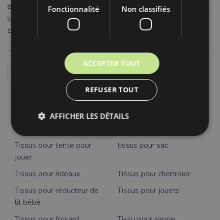
bandeaux) ou d'éléments de décoration intérieure (coussins,
Fonctionnalité
Non classifiés
linge de maison). Créez des pièces uniques et pleines de
charme avec ce tissu vert à pois intemporel.
ACCEPTER TOUT
UTILISATION PROPOSÉE
REFUSER TOUT
Tissus pour robe
Tissus pour coussin
d'assise
AFFICHER LES DÉTAILS
Tissus pour linge de lit
Tissus pour couvre-lit
Tissus pour tente pour
tissus pour sac
jouer
Tissus pour rideaux
Tissus pour chemisier
Tissus pour réducteur de
Tissus pour jouets
lit bébé
Tissus pour foulard
Tissu pour nappe