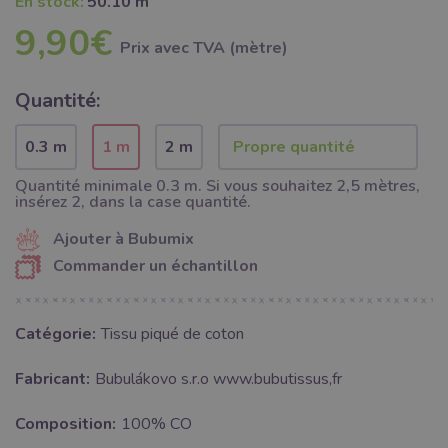
En stock:
50.10 m
9,90€
Prix ​​avec TVA (mètre)
Quantité:
0.3 m
1 m
2 m
Quantité minimale 0.3 m. Si vous souhaitez 2,5 mètres,
insérez 2, dans la case quantité.
Ajouter à Bubumix
Commander un échantillon
Catégorie:
Tissu piqué de coton
Fabricant:
Bubulákovo s.r.o www.bubutissus,fr
Composition:
100% CO