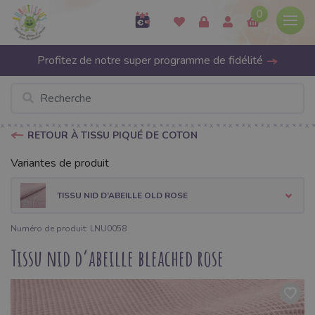
0
Profitez de notre super programme de fidélité
RETOUR À TISSU PIQUÉ DE COTON
Variantes de produit
TISSU NID D’ABEILLE OLD ROSE
Numéro de produit: LNU0058
Tissu nid d’abeille bleached rose