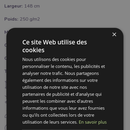
Largeur:
148 cm
Poids:
250 g/m2
Motif:
Uni
×
Ce site Web utilise des
Certifikat:
OEKO-TEX Standard 100 class I.
cookies
Couleur:
rose
Nous utilisons des cookies pour
personnaliser le contenu, les publicités et
Traitement:
analyser notre trafic. Nous partageons
également des informations sur votre
U
ne pas sécher à machine
utilisation de notre site avec nos
partenaires de publicité et d'analyse qui
H
Blanchiment interdit
peuvent les combiner avec d'autres
informations que vous leur avez fournies
D
repassage fer froid (110°C)
ou qu'ils ont collectées lors de votre
utilisation de leurs services.
En savoir plus
nettoyage à sec professionnel