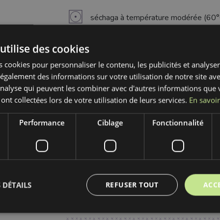
V
séchaga à température modérée (60°
K
nettoyage à sec interdit
utilise des cookies
g
 cookies pour personnaliser le contenu, les publicités et analyser 
lavage à 30°C
galement des informations sur votre utilisation de notre site av
'analyse qui peuvent les combiner avec d'autres informations que 
 ont collectées lors de votre utilisation de leurs services.
En savoir
Plongez dans le confort et le style avec le T
Performance
Ciblage
Fonctionnalité
éclatante apporte une chaleur et une luminosi
velours, offre une sensation "HUGGY" incroy
instantanément vos projets en pièces maîtress
résistance à l'usure, parfait pour un usage f
rendent idéal pour l'ameublement (canapés, faut
 DÉTAILS
REFUSER TOUT
ACC
ou des pièces vestimentaires. Le Tissu velo
performance et confort inégalé.