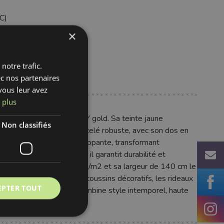
C)
×
notre trafic.
ec nos partenaires
vous leur avez
 plus
issu velours cotelé HUGGY gold. Sa teinte jaune
Non classifiés
té uniques. Ce velours côtelé robuste, avec son dos en
ablement douce et enveloppante, transformant
es. En 100% polyester, il garantit durabilité et
réquent. Son poids de 450 g/m2 et sa largeur de 140 cm le
euils, têtes de lit), les coussins décoratifs, les rideaux
EPTER TOUT
urs cotelé HUGGY gold combine style intemporel, haute