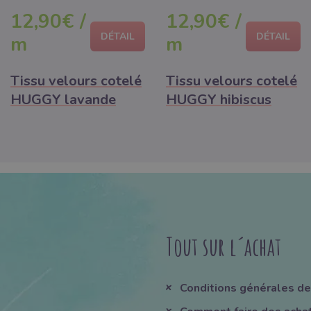
quelques heures
quelques heures
12,90€ /
12,90€ /
DÉTAIL
DÉTAIL
m
m
Tissu velours cotelé
Tissu velours cotelé
HUGGY lavande
HUGGY hibiscus
Tout sur l´achat
Conditions générales de