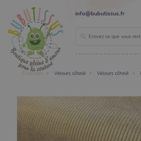
info@bubutissus.fr
À l'accueil
Velours côtelé
Velours côtelé