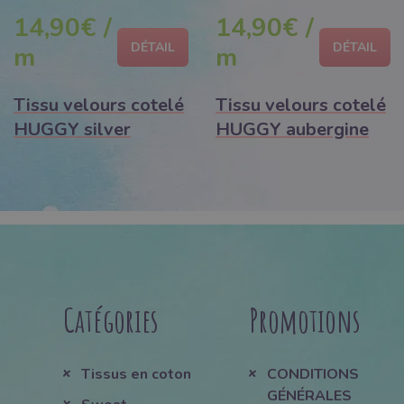
jours
jours
14,90€ /
14,90€ /
DÉTAIL
DÉTAIL
m
m
Tissu velours cotelé
Tissu velours cotelé
HUGGY silver
HUGGY aubergine
Catégories
Promotions
Tissus en coton
CONDITIONS
GÉNÉRALES