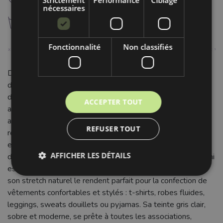
L
nécessaires
g
lavage à 30°C
Fonctionnalité
Non classifiés
Découvrez notre tissu velours jersey gris clair, une étoffe
d'exception qui conjugue douceur et praticité. Sa surface
délicatement veloutée offre un toucher incroyablement
ACCEPTER TOUT
agréable, et sa composition majoritaire en coton (90%)
assure un confort respirant. Le 10% de polyester confère
REFUSER TOUT
résistance et une élasticité parfaite, garantissant une
excellente tenue de vos créations. Avec un poids équilibré
AFFICHER LES DÉTAILS
de 240 g/m² et une largeur de 150 cm, ce jersey velours uni
est idéal pour une multitude de projets. Sa souplesse et
son stretch naturel le rendent parfait pour la confection de
vêtements confortables et stylés : t-shirts, robes fluides,
leggings, sweats douillets ou pyjamas. Sa teinte gris clair,
sobre et moderne, se prête à toutes les associations,