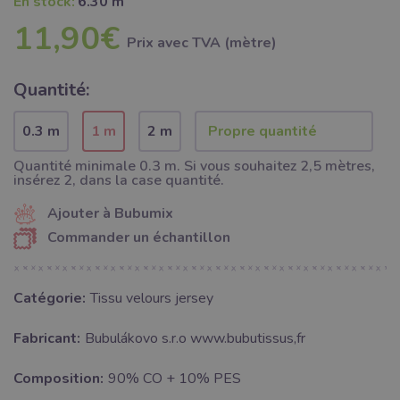
En stock:
6.30 m
11,90€
Prix ​​avec TVA (mètre)
Quantité:
0.3 m
1 m
2 m
Quantité minimale 0.3 m. Si vous souhaitez 2,5 mètres,
insérez 2, dans la case quantité.
Ajouter à Bubumix
Commander un échantillon
Catégorie:
Tissu velours jersey
Fabricant:
Bubulákovo s.r.o www.bubutissus,fr
Composition:
90% CO + 10% PES