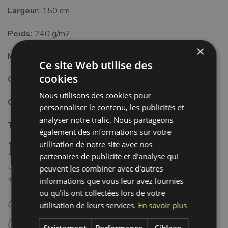
Largeur:
150 cm
Poids:
240 g/m2
×
Motif:
Uni
Ce site Web utilise des
cookies
Certifikat:
OEKO-TEX Standard 100 class I.
Nous utilisons des cookies pour
Couleur:
gris
personnaliser le contenu, les publicités et
analyser notre trafic. Nous partageons
Traitement:
également des informations sur votre
utilisation de notre site avec nos
U
ne pas sécher à machine
partenaires de publicité et d'analyse qui
peuvent les combiner avec d'autres
H
Blanchiment interdit
informations que vous leur avez fournies
ou qu'ils ont collectées lors de votre
D
repassage fer froid (110°C)
utilisation de leurs services.
En savoir plus
nettoyage à sec professionnel
Strictement
Performance
Ciblage