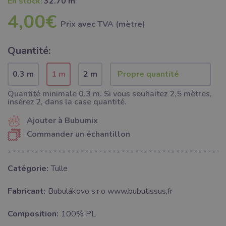
En stock:
32.70 m
4,00€
Prix ​​avec TVA (mètre)
Quantité:
0.3 m
1 m
2 m
Quantité minimale 0.3 m. Si vous souhaitez 2,5 mètres,
insérez 2, dans la case quantité.
Ajouter à Bubumix
Commander un échantillon
Catégorie:
Tulle
Fabricant:
Bubulákovo s.r.o www.bubutissus,fr
Composition:
100% PL