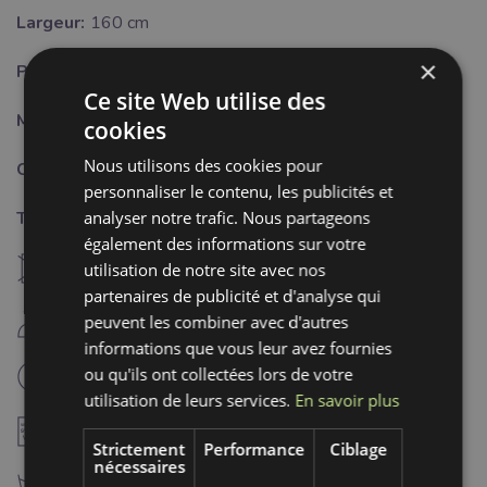
Largeur:
160 cm
×
Poids:
30 g/m2
Ce site Web utilise des
Motif:
Uni
cookies
Nous utilisons des cookies pour
Couleur:
rose
personnaliser le contenu, les publicités et
analyser notre trafic. Nous partageons
Traitement:
également des informations sur votre
U
utilisation de notre site avec nos
ne pas sécher à machine
partenaires de publicité et d'analyse qui
D
peuvent les combiner avec d'autres
repassage fer froid (110°C)
informations que vous leur avez fournies
L
ou qu'ils ont collectées lors de votre
nettoyage à sec professionnel
utilisation de leurs services.
En savoir plus
A
ne pas utiliser d'adoucissant
Strictement
Performance
Ciblage
nécessaires