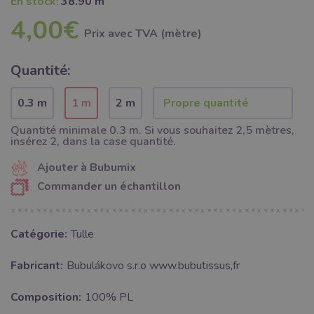
En stock:
38.90 m
4,00€
Prix ​​avec TVA (mètre)
Quantité:
0.3 m
1 m
2 m
Quantité minimale 0.3 m. Si vous souhaitez 2,5 mètres,
insérez 2, dans la case quantité.
Ajouter à Bubumix
Commander un échantillon
Catégorie:
Tulle
Fabricant:
Bubulákovo s.r.o www.bubutissus,fr
Composition:
100% PL