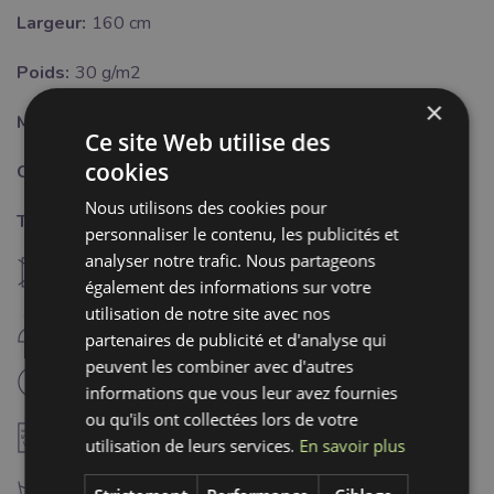
Largeur:
160 cm
Poids:
30 g/m2
×
Motif:
Uni
Ce site Web utilise des
cookies
Couleur:
rouge
Nous utilisons des cookies pour
Traitement:
personnaliser le contenu, les publicités et
analyser notre trafic. Nous partageons
U
ne pas sécher à machine
également des informations sur votre
utilisation de notre site avec nos
D
repassage fer froid (110°C)
partenaires de publicité et d'analyse qui
peuvent les combiner avec d'autres
L
nettoyage à sec professionnel
informations que vous leur avez fournies
ou qu'ils ont collectées lors de votre
A
ne pas utiliser d'adoucissant
utilisation de leurs services.
En savoir plus