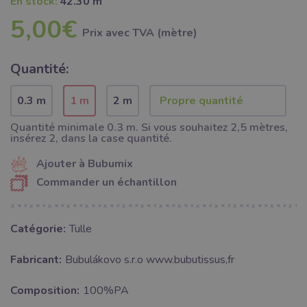
En stock:
42.30 m
5,00€
Prix ​​avec TVA (mètre)
Quantité:
0.3 m
1 m
2 m
Quantité minimale 0.3 m. Si vous souhaitez 2,5 mètres,
insérez 2, dans la case quantité.
Ajouter à Bubumix
Commander un échantillon
Catégorie:
Tulle
Fabricant:
Bubulákovo s.r.o www.bubutissus,fr
Composition:
100%PA