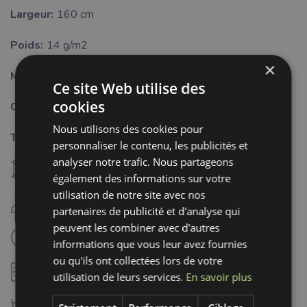
Largeur:
160 cm
Poids:
14 g/m2
×
Motif:
Pois
Ce site Web utilise des
cookies
Couleur:
gris
Nous utilisons des cookies pour
Traitement:
personnaliser le contenu, les publicités et
analyser notre trafic. Nous partageons
U
ne pas sécher à machine
également des informations sur votre
utilisation de notre site avec nos
D
repassage fer froid (110°C)
partenaires de publicité et d'analyse qui
peuvent les combiner avec d'autres
L
nettoyage à sec professionnel
informations que vous leur avez fournies
ou qu'ils ont collectées lors de votre
A
ne pas utiliser d'adoucissant
utilisation de leurs services.
En savoir plus