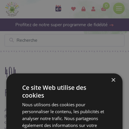
0
Profitez de notre super programme de fidélité
404
×
Ce site Web utilise des
page non trouvée
cookies
Nous utilisons des cookies pour
Avez-vous saisi l'URL ? Vous avez peut-être mal saisi l'adresse
personnaliser le contenu, les publicités et
(URL). Vérifiez que vous avez la bonne orthographe, la bonne
analyser notre trafic. Nous partageons
casse, etc. La
page d'accueil de Bubutissus
contient des liens
également des informations sur votre
vers notre contenu le plus populaire.