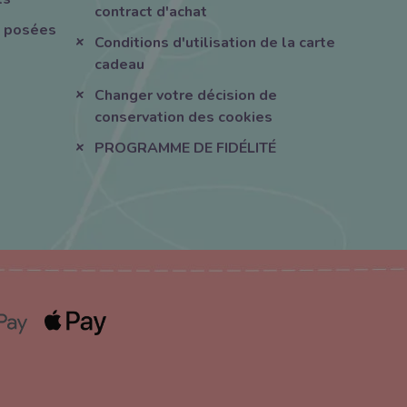
contract d'achat
 posées
Conditions d'utilisation de la carte
cadeau
Changer votre décision de
conservation des cookies
PROGRAMME DE FIDÉLITÉ