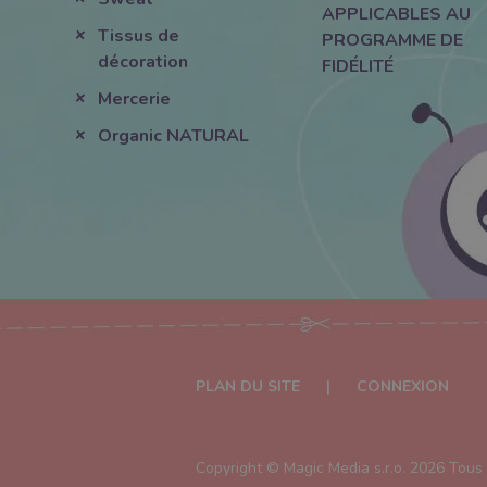
APPLICABLES AU
Tissus de
PROGRAMME DE
décoration
FIDÉLITÉ
Mercerie
Organic NATURAL
PLAN DU SITE
|
CONNEXION
Copyright ©
Magic Media s.r.o.
2026 Tous l