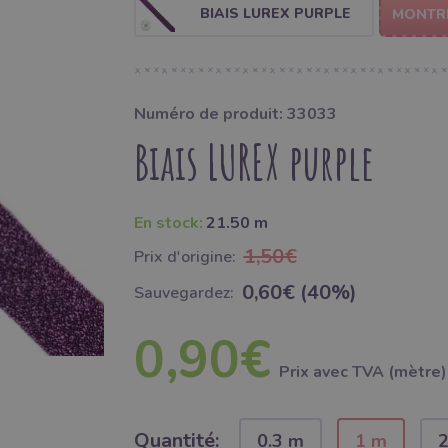
BIAIS LUREX PURPLE
MONTR
Numéro de produit: 33033
Biais LUREX purple
En stock:
21.50 m
1,50€
Prix ​​d'origine:
0,60€ (40%)
Sauvegardez:
0,90€
Prix ​​avec TVA (mètre)
Quantité:
0.3 m
1 m