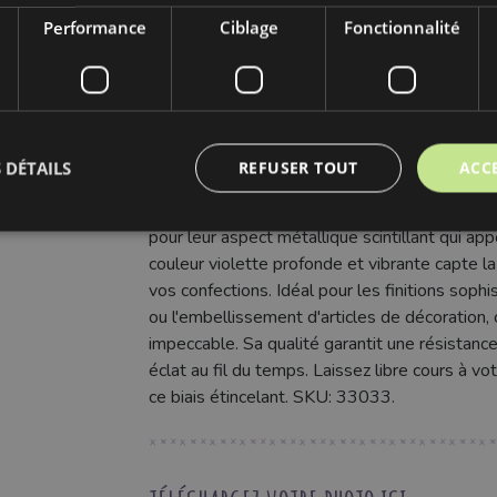
Largeur:
2 cm
Performance
Ciblage
Fonctionnalité
Couleur:
violet
 DÉTAILS
REFUSER TOUT
ACC
Découvrez notre Biais LUREX violet, la touche
décoration. Ce ruban de biais de 2 cm de large
pour leur aspect métallique scintillant qui app
couleur violette profonde et vibrante capte l
vos confections. Idéal pour les finitions soph
ou l'embellissement d'articles de décoration, c
impeccable. Sa qualité garantit une résistanc
éclat au fil du temps. Laissez libre cours à v
ce biais étincelant. SKU: 33033.