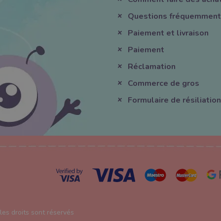
Questions fréquemment
Paiement et livraison
Paiement
Réclamation
Commerce de gros
Formulaire de résiliation
es droits sont réservés