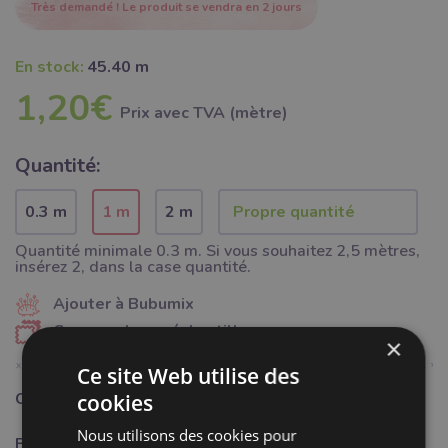
Très demandé ! Le produit se vendra en 2 jours
En stock:
45.40 m
1,20€
Prix ​​avec TVA (mètre)
Quantité:
0.3 m
1 m
2 m
Quantité minimale 0.3 m. Si vous souhaitez 2,5 mètres,
insérez 2, dans la case quantité.
Ajouter à Bubumix
Commander un échantillon
×
Ce site Web utilise des
Catégorie:
Mercerie
cookies
Nous utilisons des cookies pour
Fabricant:
Bubulákovo s.r.o www.bubutissus,fr