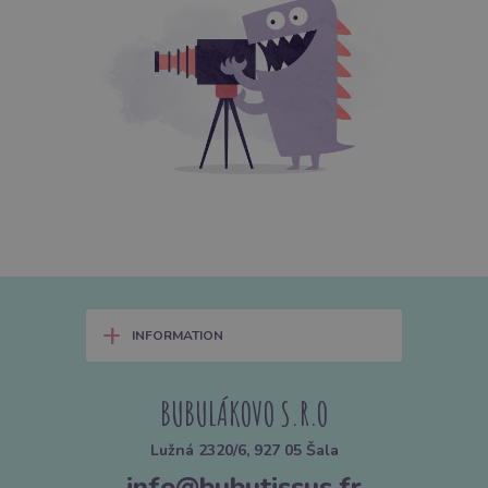
+
INFORMATION
BUBULÁKOVO S.R.O
Lužná 2320/6, 927 05 Šala
info@bubutissus.fr