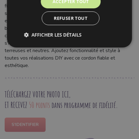
ACCEPTER TOUT
finitions soignées. Idéal pour lacets de capuche, cordons de
serrage pour pantalons, shorts ou sacs. Il est également
REFUSER TOUT
excellent pour les anses de tote bags, les ceintures, les
bijoux fantaisie ou les projets de macramé. La teinte vert
AFFICHER LES DÉTAILS
camouflage apporte une touche naturelle et moderne,
s'harmonisant parfaitement avec des palettes de couleurs
terreuses et neutres. Ajoutez fonctionnalité et style à
toutes vos réalisations DIY avec ce cordon fiable et
esthétique.
TÉLÉCHARGEZ VOTRE PHOTO ICI,
ET RECEVEZ
50 points
dans programme de fidélité.
S'IDENTIFIER