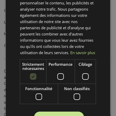
personnaliser le contenu, les publicités et
analyser notre trafic. Nous partageons
Composition:
80%CO + 20%PES
également des informations sur votre
utilisation de notre site avec nos
Largeur:
0.8 cm
partenaires de publicité et d'analyse qui
Motif:
Uni
peuvent les combiner avec d'autres
informations que vous leur avez fournies
Couleur:
vert
ou qu'ils ont collectées lors de votre
utilisation de leurs services.
En savoir plus
Strictement
Performance
Ciblage
nécessaires
Découvrez notre cordon coton 8 mm vert camouflage, un
allié polyvalent et durable pour toutes vos créations.
Composé de 80% coton et 20% polyester, il offre la
Fonctionnalité
Non classifiés
douceur naturelle et la souplesse du coton, combinées à la
robustesse et la résistance du polyester. Ce mélange
unique garantit un cordon agréable au toucher, facile à
travailler et conçu pour durer dans le temps. Sa largeur de
0,8 cm et sa couleur unie en font un choix versatile pour des