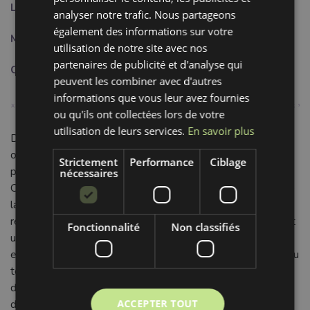
Largeur:
0.8 cm
analyser notre trafic. Nous partageons
également des informations sur votre
Motif:
Uni
utilisation de notre site avec nos
partenaires de publicité et d'analyse qui
Couleur:
orange
peuvent les combiner avec d'autres
informations que vous leur avez fournies
ou qu'ils ont collectées lors de votre
utilisation de leurs services.
En savoir plus
Découvrez notre Cordon coton de 8 mm, d'un magnifique
orange foncé. Ce cordon polyvalent est l'accessoire idéal
Strictement
Performance
Ciblage
pour insuffler vitalité et couleur à toutes vos créations.
nécessaires
Composé de 80% de coton et de 20% de polyester, il allie
la douceur naturelle et le confort respirant du coton à la
résistance et la durabilité du polyester. Ce mélange garantit
Fonctionnalité
Non classifiés
un cordon à la fois souple au toucher, facile à manipuler et
exceptionnellement robuste, capable de résister à l'usure du
temps sans perdre de sa superbe couleur unie. Sa largeur
de 0,8 cm le rend parfait pour une multitude d'applications :
ACCEPTER TOUT
des cordons de serrage pour vêtements (sweats,