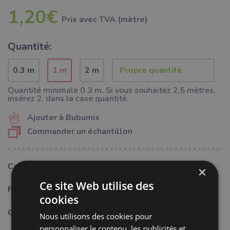
1,20€
Prix ​​avec TVA (mètre)
Quantité:
0.3 m
1 m
2 m
Quantité minimale 0.3 m. Si vous souhaitez 2,5 mètres,
insérez 2, dans la case quantité.
Ajouter à Bubumix
Commander un échantillon
Catégorie:
Mercerie
×
Ce site Web utilise des
Fabricant:
Bubulákovo s.r.o www.bubutissus,fr
cookies
Composition:
80%CO + 20%PES
Nous utilisons des cookies pour
personnaliser le contenu, les publicités et