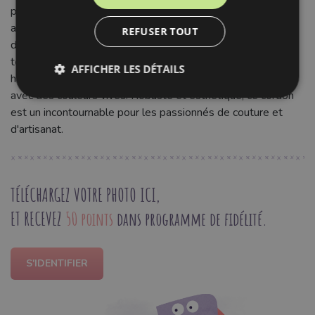
pantalons) et sacs, aux éléments décoratifs pour
accessoires de mode (bracelets, ceintures) ou projets de
REFUSER TOUT
décoration intérieure. La teinte orange foncé apporte une
touche chaleureuse et audacieuse, s'associant
AFFICHER LES DÉTAILS
harmonieusement avec des tons neutres ou contrastant
avec des couleurs vives. Robuste et esthétique, ce cordon
est un incontournable pour les passionnés de couture et
d'artisanat.
TÉLÉCHARGEZ VOTRE PHOTO ICI,
ET RECEVEZ
50 points
dans programme de fidélité.
S'IDENTIFIER